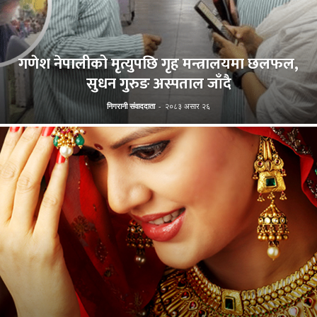
गणेश नेपालीको मृत्युपछि गृह मन्त्रालयमा छलफल,
सुधन गुरुङ अस्पताल जाँदै
निगरानी संवाददाता
-
२०८३ असार २६