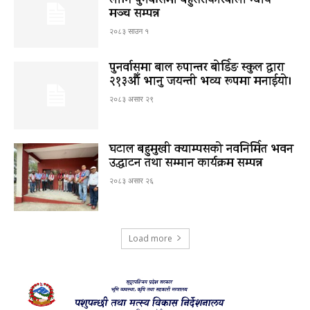
लागि पुनर्वासमा बहुसरोकारवाला न्याय
मञ्च सम्पन्न
२०८३ साउन १
पुनर्वासमा बाल रुपान्तर बोर्डिङ स्कुल द्धारा
२१३औँ भानु जयन्ती भव्य रूपमा मनाईयो।
२०८३ असार २९
घटाल बहुमुखी क्याम्पसको नवनिर्मित भवन
उद्घाटन तथा सम्मान कार्यक्रम सम्पन्न
२०८३ असार २६
Load more