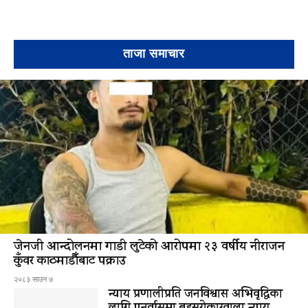
ताजा समाचार
जेनजी आन्दोलनमा गाडी लुटेको आरोपमा २३ वर्षीय नीराजन
कुँवर काठमाडौँबाट पक्राउ
२०८३ साउन ७
न्याय प्रणालीप्रति जनविश्वास अभिवृद्धिका