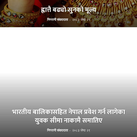
ह्वात्तै बढ्यो सुनको मूल्य
निगरानी संवाददाता
-
२०८३ जेष्ठ २९
भारतीय बालिकासहित नेपाल प्रवेश गर्न लागेका
युवक सीमा नाकामै समातिए
निगरानी संवाददाता
-
२०८३ जेष्ठ २९