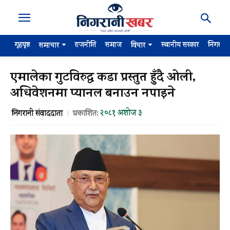
गृहपृष्ठ
राजनीति
समाज
स्थानीय सरकार
निगरान
समाचार
विचार
एमालेका गुटविरुद्ध कडा प्रस्तुत हुँदै ओली,
अधिवेशनमा प्यानल बनाउन नपाइने
२०८१ अशोज ३
निगरानी संवाददाता
प्रकाशित: