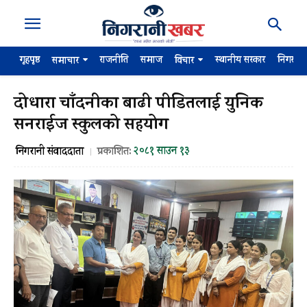
गृहपृष्ठ
राजनीति
समाज
स्थानीय सरकार
निगरान
समाचार
विचार
दोधारा चाँदनीका बाढी पीडितलाई युनिक
सनराईज स्कुलको सहयोग
२०८१ साउन १३
निगरानी संवाददाता
प्रकाशित: