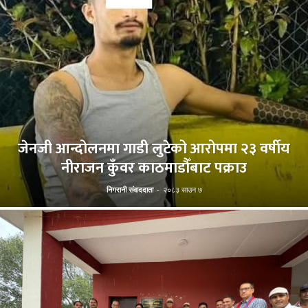
जेनजी आन्दोलनमा गाडी लुटेको आरोपमा २३ वर्षीय
नीराजन कुँवर काठमाडौँबाट पक्राउ
निगरानी संवाददाता
-
२०८३ साउन ७