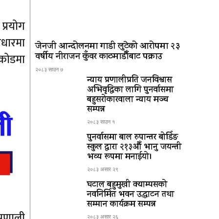
 प्रयोग
आधारमा
जेनजी आन्दोलनमा गाडी लुटेको आरोपमा २३
वर्षीय नीराजन कुँवर काठमाडौँबाट पक्राउ
 कोडमा
२०८३ साउन ७
न्याय प्रणालीप्रति जनविश्वास
अभिवृद्धिका लागि पुनर्वासमा
बहुसरोकारवाला न्याय मञ्च
सम्पन्न
२०८३ साउन १
पुनर्वासमा बाल रुपान्तर बोर्डिङ
स्कुल द्धारा २१३औँ भानु जयन्ती
भव्य रूपमा मनाईयो।
२०८३ असार २९
घटाल बहुमुखी क्याम्पसको
नवनिर्मित भवन उद्घाटन तथा
सम्मान कार्यक्रम सम्पन्न
्रणाली
२०८३ असार २६