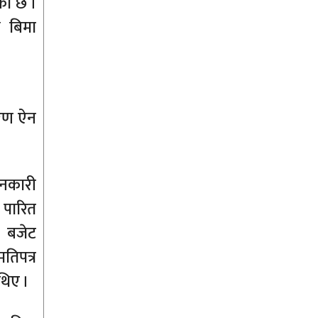
को छ ।
य बिमा
ीकरण ऐन
ानकारी
ट पारित
ो बजेट
तिपत्र
थिए ।