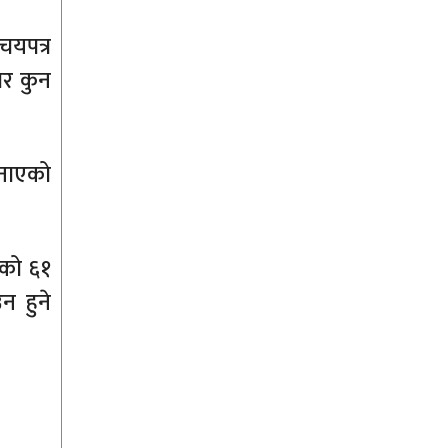
चयपत्र
तर कुन
जनाएको
यको ६१
न हुने