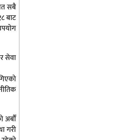
यत सबै
१८ बाट
 उपयोग
ेर सेवा
ागिएको
रणनीतिक
 अर्बौं
्था गरी