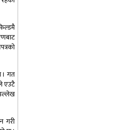
 रहेको
िल्डमै
करणबाट
पत्रको
न । गत
ले एउटै
 उल्लेख
सन गरी