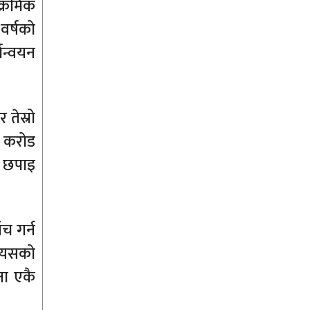
क्रमिक
वर्षको
यान्वयन
तेस्रो
१ करोड
ो छपाइ
च गर्न
त्यसको
ना एकै