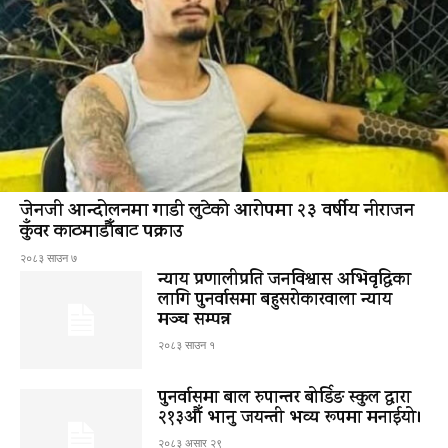
जेनजी आन्दोलनमा गाडी लुटेको आरोपमा २३ वर्षीय नीराजन
कुँवर काठमाडौँबाट पक्राउ
२०८३ साउन ७
न्याय प्रणालीप्रति जनविश्वास अभिवृद्धिका
लागि पुनर्वासमा बहुसरोकारवाला न्याय
मञ्च सम्पन्न
२०८३ साउन १
पुनर्वासमा बाल रुपान्तर बोर्डिङ स्कुल द्धारा
२१३औँ भानु जयन्ती भव्य रूपमा मनाईयो।
२०८३ असार २९