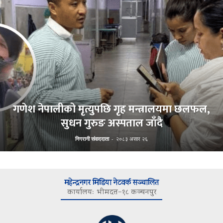
गणेश नेपालीको मृत्युपछि गृह मन्त्रालयमा छलफल,
सुधन गुरुङ अस्पताल जाँदै
निगरानी संवाददाता
-
२०८३ असार २६
महेन्द्रनगर मिडिया नेटवर्क सञ्चालित
कार्यालयः भीमदत्त–१८ कञ्चनपुर