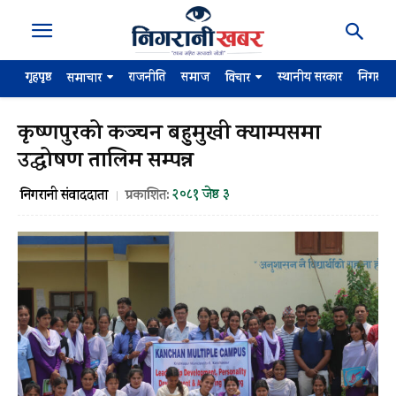
गृहपृष्ठ
राजनीति
समाज
स्थानीय सरकार
निगरान
समाचार
विचार
कृष्णपुरको कञ्चन बहुमुखी क्याम्पसमा
उद्घोषण तालिम सम्पन्न
२०८१ जेष्ठ ३
निगरानी संवाददाता
प्रकाशित: