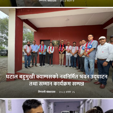
निगरानी संवाददाता
-
२०८३ साउन ७
घटाल बहुमुखी क्याम्पसको नवनिर्मित भवन उद्घाटन
तथा सम्मान कार्यक्रम सम्पन्न
निगरानी संवाददाता
-
२०८३ असार २६