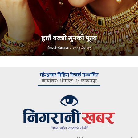
ह्वात्तै बढ्यो सुनको मूल्य
निगरानी संवाददाता
-
२०८३ जेष्ठ २९
महेन्द्रनगर मिडिया नेटवर्क सञ्चालित
कार्यालयः भीमदत्त–१८ कञ्चनपुर