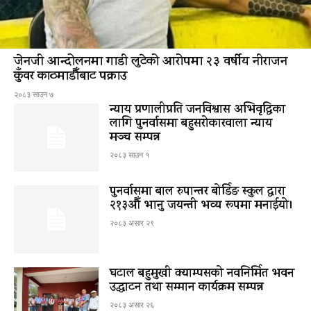
जेनजी आन्दोलनमा गाडी लुटेको आरोपमा २३ वर्षीय नीराजन
कुँवर काठमाडौँबाट पक्राउ
२०८३ साउन ७
न्याय प्रणालीप्रति जनविश्वास अभिवृद्धिका
लागि पुनर्वासमा बहुसरोकारवाला न्याय
मञ्च सम्पन्न
२०८३ साउन १
पुनर्वासमा बाल रुपान्तर बोर्डिङ स्कुल द्धारा
२१३औँ भानु जयन्ती भव्य रूपमा मनाईयो।
२०८३ असार २९
घटाल बहुमुखी क्याम्पसको नवनिर्मित भवन
उद्घाटन तथा सम्मान कार्यक्रम सम्पन्न
२०८३ असार २६