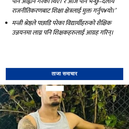
पनि आह्वान गरेको थिएँ। र आज पनि भन्छु–दलीय
राजनीतिकरणबाट शिक्षा क्षेत्रलाई मुक्त गर्नुप¥यो।’
मन्त्री श्रेष्ठले पछाडि परेका विद्यार्थीहरुको शैक्षिक
उन्नयनमा लाग्न पनि शिक्षकहरुलाई आग्रह गरिन्।
ताजा समाचार