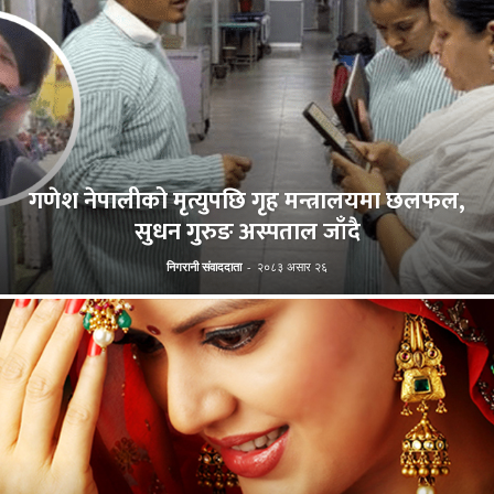
गणेश नेपालीको मृत्युपछि गृह मन्त्रालयमा छलफल,
सुधन गुरुङ अस्पताल जाँदै
निगरानी संवाददाता
-
२०८३ असार २६