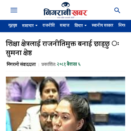
गृहपृष्ठ
राजनीति
समाज
स्थानीय सरकार
निगरान
समाचार
विचार
शिक्षा क्षेत्रलाई राजनीतिमुक्त बनाई छाड्छु ः
सुमना क्षेष्ठ
२०८१ बैशाख ६
निगरानी संवाददाता
प्रकाशित: