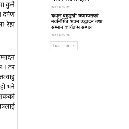
भव्य रूपमा मनाईयो।
मा कुनै
२०८३ असार २९
 दर्पण
घटाल बहुमुखी क्याम्पसको
नवनिर्मित भवन उद्घाटन तथा
ा रेहा
सम्मान कार्यक्रम सम्पन्न
२०८३ असार २६
Load more
म्पादन
स । तर
्याड्ढ
हो भने
स्तकको
त्रलाई