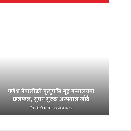
गणेश नेपालीको मृत्युपछि गृह मन्त्रालयमा
छलफल, सुधन गुरुङ अस्पताल जाँदै
निगरानी संवाददाता
-
२०८३ असार २६