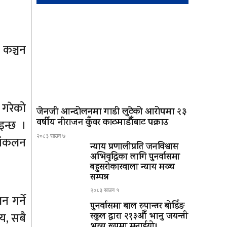
 कञ्चन
 गरेको
जेनजी आन्दोलनमा गाडी लुटेको आरोपमा २३
वर्षीय नीराजन कुँवर काठमाडौँबाट पक्राउ
इन्छ ।
२०८३ साउन ७
 संकलन
न्याय प्रणालीप्रति जनविश्वास
अभिवृद्धिका लागि पुनर्वासमा
बहुसरोकारवाला न्याय मञ्च
सम्पन्न
२०८३ साउन १
न गर्ने
पुनर्वासमा बाल रुपान्तर बोर्डिङ
ाय, सबै
स्कुल द्धारा २१३औँ भानु जयन्ती