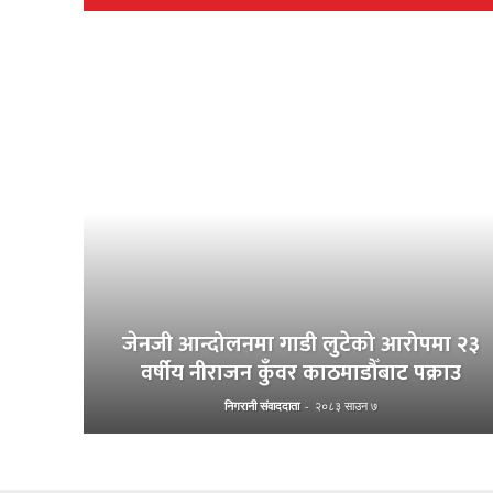
जेनजी आन्दोलनमा गाडी लुटेको आरोपमा २३
वर्षीय नीराजन कुँवर काठमाडौँबाट पक्राउ
निगरानी संवाददाता
-
२०८३ साउन ७