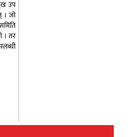
मुख उप
् । जो
 समिति
हो । तर
पलब्धी