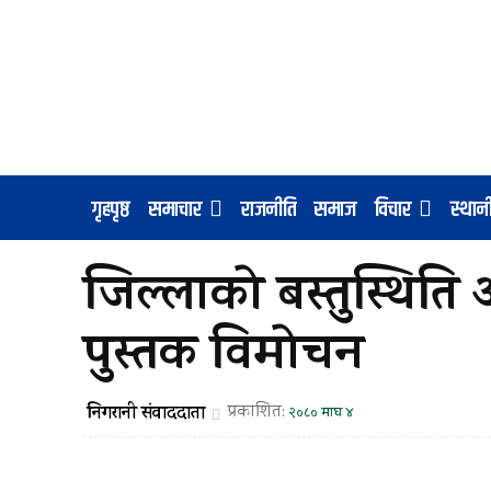
गृहपृष्ठ
समाचार
राजनीति
समाज
विचार
स्था
जिल्लाको बस्तुस्थित
पुस्तक विमोचन
निगरानी संवाददाता
प्रकाशित:
२०८० माघ ४