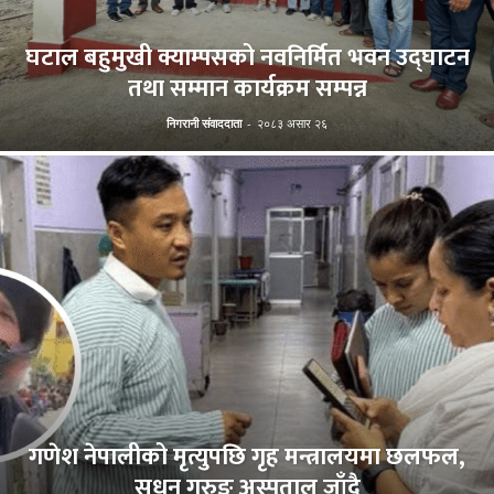
घटाल बहुमुखी क्याम्पसको नवनिर्मित भवन उद्घाटन
तथा सम्मान कार्यक्रम सम्पन्न
निगरानी संवाददाता
-
२०८३ असार २६
गणेश नेपालीको मृत्युपछि गृह मन्त्रालयमा छलफल,
सुधन गुरुङ अस्पताल जाँदै