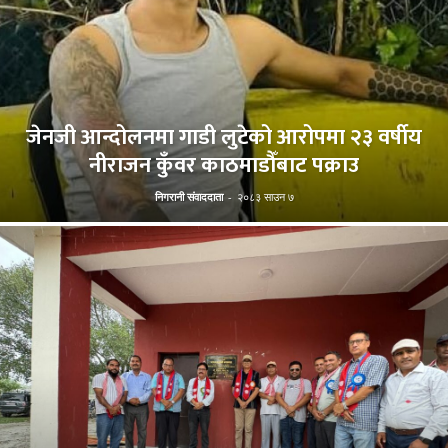
जेनजी आन्दोलनमा गाडी लुटेको आरोपमा २३ वर्षीय
नीराजन कुँवर काठमाडौँबाट पक्राउ
निगरानी संवाददाता
-
२०८३ साउन ७