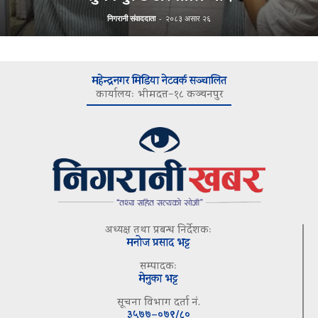
निगरानी संवाददाता
-
२०८३ असार २६
महेन्द्रनगर मिडिया नेटवर्क सञ्चालित
कार्यालयः भीमदत्त–१८ कञ्चनपुर
अध्यक्ष तथा प्रबन्ध निर्देशकः
मनोज प्रसाद भट्ट
सम्पादकः
मेनुका भट्ट
सूचना विभाग दर्ता नं.
३५७७–०७९/८०