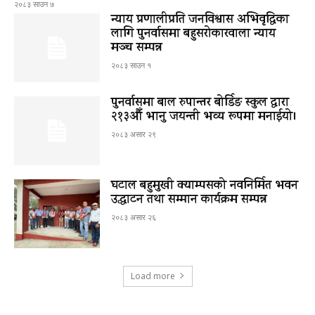
२०८३ साउन ७
न्याय प्रणालीप्रति जनविश्वास अभिवृद्धिका
लागि पुनर्वासमा बहुसरोकारवाला न्याय
मञ्च सम्पन्न
२०८३ साउन १
पुनर्वासमा बाल रुपान्तर बोर्डिङ स्कुल द्धारा
२१३औँ भानु जयन्ती भव्य रूपमा मनाईयो।
२०८३ असार २९
घटाल बहुमुखी क्याम्पसको नवनिर्मित भवन
उद्घाटन तथा सम्मान कार्यक्रम सम्पन्न
२०८३ असार २६
Load more