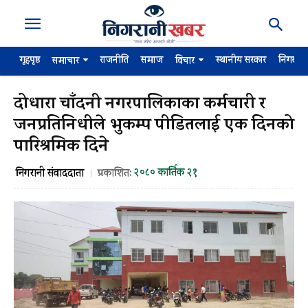
गृहपृष्ठ
राजनीति
समाज
स्थानीय सरकार
निगरान
समाचार
विचार
दोधारा चाँदनी नगरपालिकाका कर्मचारी र
जनप्रतिनिधीले भुकम्प पीडितलाई एक दिनको
पारिश्रमिक दिने
२०८० कार्तिक २१
निगरानी संवाददाता
प्रकाशित: