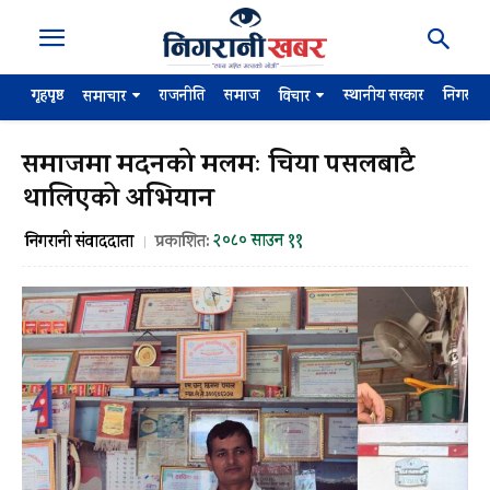
गृहपृष्ठ
राजनीति
समाज
स्थानीय सरकार
निगरान
समाचार
विचार
समाजमा मदनको मलमः चिया पसलबाटै
थालिएको अभियान
२०८० साउन ११
निगरानी संवाददाता
प्रकाशित: