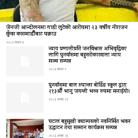
जेनजी आन्दोलनमा गाडी लुटेको आरोपमा २३ वर्षीय नीराजन
कुँवर काठमाडौँबाट पक्राउ
२०८३ साउन ७
न्याय प्रणालीप्रति जनविश्वास अभिवृद्धिका
लागि पुनर्वासमा बहुसरोकारवाला न्याय
मञ्च सम्पन्न
२०८३ साउन १
पुनर्वासमा बाल रुपान्तर बोर्डिङ स्कुल द्धारा
२१३औँ भानु जयन्ती भव्य रूपमा मनाईयो।
२०८३ असार २९
घटाल बहुमुखी क्याम्पसको नवनिर्मित भवन
उद्घाटन तथा सम्मान कार्यक्रम सम्पन्न
२०८३ असार २६