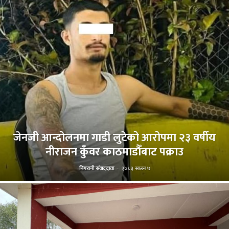
जेनजी आन्दोलनमा गाडी लुटेको आरोपमा २३ वर्षीय
नीराजन कुँवर काठमाडौँबाट पक्राउ
निगरानी संवाददाता
-
२०८३ साउन ७