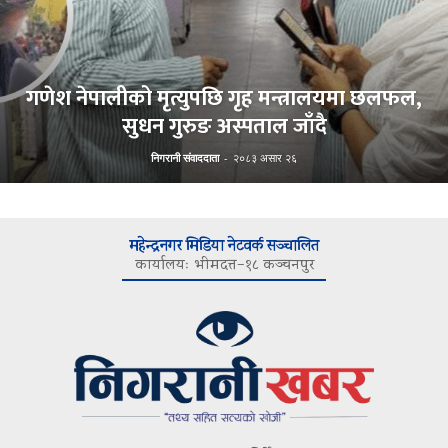
गणेश नेपालीको मृत्युपछि गृह मन्त्रालयमा छलफल,
सुधन गुरुङ अस्पताल जाँदै
निगरानी संवाददाता
-
२०८३ असार २६
महेन्द्रनगर मिडिया नेटवर्क सञ्चालित
कार्यालयः भीमदत्त–१८ कञ्चनपुर