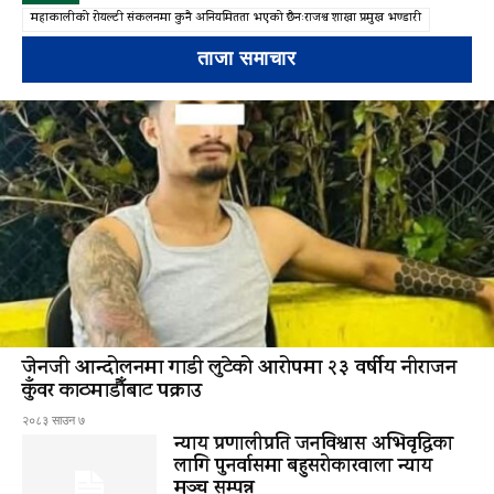
महाकालीको रोयल्टी संकलनमा कुनै अनियमितता भएको छैनःराजश्व शाखा प्रमुख भण्डारी
ताजा समाचार
जेनजी आन्दोलनमा गाडी लुटेको आरोपमा २३ वर्षीय नीराजन
कुँवर काठमाडौँबाट पक्राउ
२०८३ साउन ७
न्याय प्रणालीप्रति जनविश्वास अभिवृद्धिका
लागि पुनर्वासमा बहुसरोकारवाला न्याय
मञ्च सम्पन्न