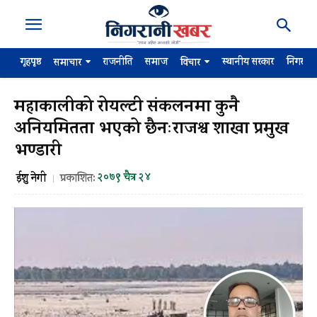
गृहपृष्ठ
राजनीति
समाज
स्थानीय सरकार
निगरान
समाचार
विचार
महाकालीको रोयल्टी संकलनमा कुनै
अनियमितता भएको छैनःराजश्व शाखा प्रमुख
भण्डारी
२०७९ चैत्र २४
ईशु नेगी
प्रकाशित: