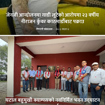
जेनजी आन्दोलनमा गाडी लुटेको आरोपमा २३ वर्षीय
नीराजन कुँवर काठमाडौँबाट पक्राउ
निगरानी संवाददाता
-
२०८३ साउन ७
घटाल बहुमुखी क्याम्पसको नवनिर्मित भवन उद्घाटन