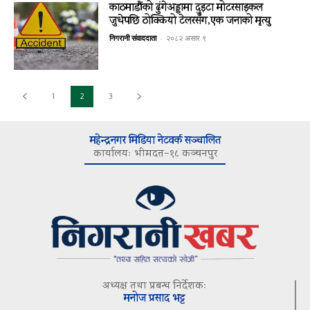
काठमाडौंको ढुंगेअड्डामा दुइटा मोटरसाइकल
जुधेपछि ठोक्कियो टेलरसँग,एक जनाको मृत्यु
निगरानी संवाददाता
-
२०८२ असार ९
1
2
3
महेन्द्रनगर मिडिया नेटवर्क सञ्चालित
कार्यालयः भीमदत्त–१८ कञ्चनपुर
अध्यक्ष तथा प्रबन्ध निर्देशकः
मनोज प्रसाद भट्ट