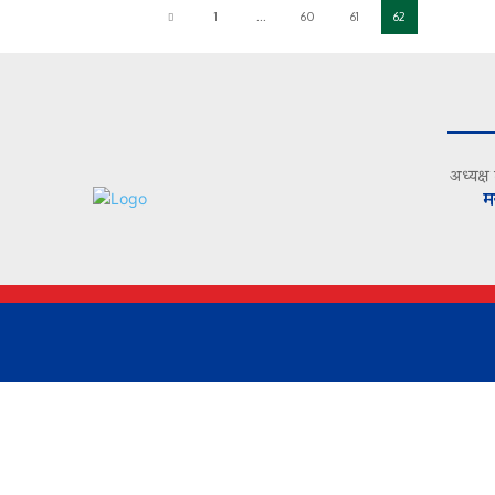
1
...
60
61
62
अध्यक्ष
म