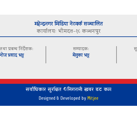
महेन्द्रनगर मिडिया नेटवर्क सञ्चालित
कार्यालयः भीमदत्त–१८ कञ्चनपुर
 तथा प्रबन्ध निर्देशकः
सम्पादकः
स
नोज प्रसाद भट्ट
मेनुका भट्ट
सर्वाधिकार सुरक्षित ©निगरानी खबर डट कम
Designed & Developed by
Mitjee