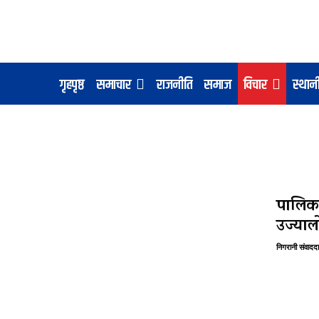
गृहपृष्ठ
समाचार
राजनीति
समाज
विचार
स्था
पालिका
उज्या
निगरानी संवाददा