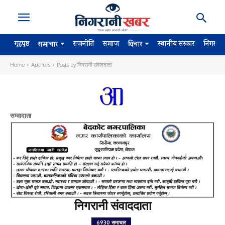
गृहपृष्ठ
राजनीति
समाज
स्थानीय सरकार
निगरान
समाचार
विचार
Home
Authors
Posts by निगरानी संवाददाता
सम्वादाता
निगरानी संवाददाता
6930 समाचार