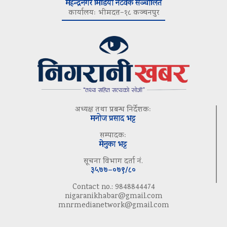
महेन्द्रनगर मिडिया नेटवर्क सञ्चालित
कार्यालयः भीमदत्त–१८ कञ्चनपुर
अध्यक्ष तथा प्रबन्ध निर्देशकः
मनोज प्रसाद भट्ट
सम्पादकः
मेनुका भट्ट
सूचना विभाग दर्ता नं.
३५७७–०७९/८०
Contact no.: 9848844474
nigaranikhabar@gmail.com
mnrmedianetwork@gmail.com