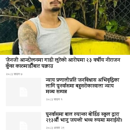
जेनजी आन्दोलनमा गाडी लुटेको आरोपमा २३ वर्षीय नीराजन
कुँवर काठमाडौँबाट पक्राउ
२०८३ साउन ७
न्याय प्रणालीप्रति जनविश्वास अभिवृद्धिका
लागि पुनर्वासमा बहुसरोकारवाला न्याय
मञ्च सम्पन्न
२०८३ साउन १
पुनर्वासमा बाल रुपान्तर बोर्डिङ स्कुल द्धारा
२१३औँ भानु जयन्ती भव्य रूपमा मनाईयो।
२०८३ असार २९