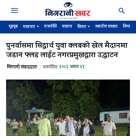
गृहपृष्ठ
राजनीति
समाज
स्थानीय सरकार
निगरान
समाचार
विचार
पुनर्वासमा सिद्धार्थ युवा क्लबको खेल मैदानमा
जडान फ्लड लाईट नगरप्रमुखद्वारा उद्घाटन
२०८२ असार २१
निगरानी संवाददाता
प्रकाशित: