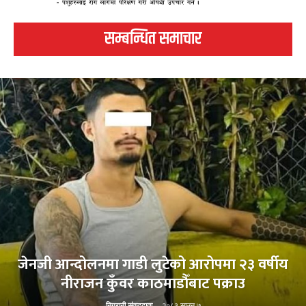
सम्बन्धित समाचार
जेनजी आन्दोलनमा गाडी लुटेको आरोपमा २३ वर्षीय
नीराजन कुँवर काठमाडौँबाट पक्राउ
निगरानी संवाददाता
-
२०८३ साउन ७