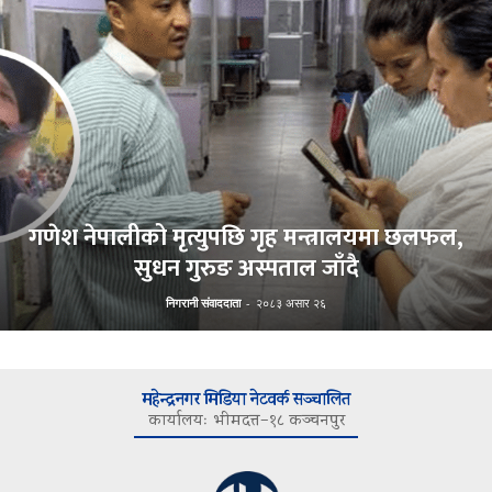
गणेश नेपालीको मृत्युपछि गृह मन्त्रालयमा छलफल,
सुधन गुरुङ अस्पताल जाँदै
निगरानी संवाददाता
-
२०८३ असार २६
महेन्द्रनगर मिडिया नेटवर्क सञ्चालित
कार्यालयः भीमदत्त–१८ कञ्चनपुर