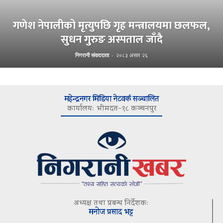
गणेश नेपालीको मृत्युपछि गृह मन्त्रालयमा छलफल,
सुधन गुरुङ अस्पताल जाँदै
निगरानी संवाददाता
-
२०८३ असार २६
महेन्द्रनगर मिडिया नेटवर्क सञ्चालित
कार्यालयः भीमदत्त–१८ कञ्चनपुर
अध्यक्ष तथा प्रबन्ध निर्देशकः
मनोज प्रसाद भट्ट