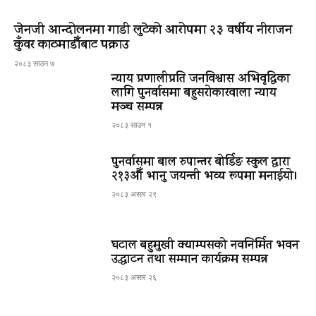
जेनजी आन्दोलनमा गाडी लुटेको आरोपमा २३ वर्षीय नीराजन
कुँवर काठमाडौँबाट पक्राउ
२०८३ साउन ७
न्याय प्रणालीप्रति जनविश्वास अभिवृद्धिका
लागि पुनर्वासमा बहुसरोकारवाला न्याय
मञ्च सम्पन्न
२०८३ साउन १
पुनर्वासमा बाल रुपान्तर बोर्डिङ स्कुल द्धारा
२१३औँ भानु जयन्ती भव्य रूपमा मनाईयो।
२०८३ असार २९
घटाल बहुमुखी क्याम्पसको नवनिर्मित भवन
उद्घाटन तथा सम्मान कार्यक्रम सम्पन्न
२०८३ असार २६