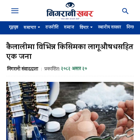
गृहपृष्ठ
राजनीति
समाज
स्थानीय सरकार
निगरान
समाचार
विचार
कैलालीमा विभिन्न किसिमका लागूऔषधसहित
एक जना
२०८२ असार २०
निगरानी संवाददाता
प्रकाशित: