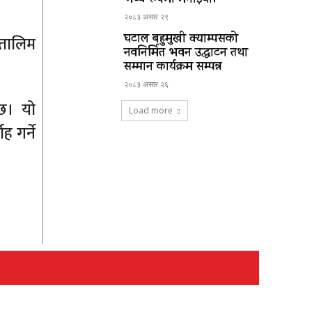
भव्य रूपमा मनाईयो।
२०८३ असार २९
घटाल बहुमुखी क्याम्पसको
 तालिम
नवनिर्मित भवन उद्घाटन तथा
सम्मान कार्यक्रम सम्पन्न
२०८३ असार २६
छ। यो
Load more
ह गर्ने