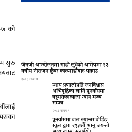
ा–७ को
म सुरु
जेनजी आन्दोलनमा गाडी लुटेको आरोपमा २३
वर्षीय नीराजन कुँवर काठमाडौँबाट पक्राउ
ालयबाट
२०८३ साउन ७
न्याय प्रणालीप्रति जनविश्वास
अभिवृद्धिका लागि पुनर्वासमा
बहुसरोकारवाला न्याय मञ्च
सम्पन्न
्थीलाई
२०८३ साउन १
।” यसका
पुनर्वासमा बाल रुपान्तर बोर्डिङ
स्कुल द्धारा २१३औँ भानु जयन्ती