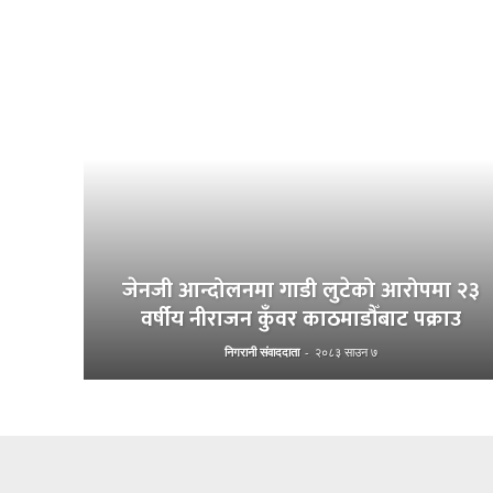
जेनजी आन्दोलनमा गाडी लुटेको आरोपमा २३
वर्षीय नीराजन कुँवर काठमाडौँबाट पक्राउ
निगरानी संवाददाता
-
२०८३ साउन ७