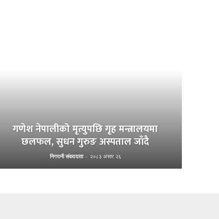
गणेश नेपालीको मृत्युपछि गृह मन्त्रालयमा
छलफल, सुधन गुरुङ अस्पताल जाँदै
निगरानी संवाददाता
-
२०८३ असार २६