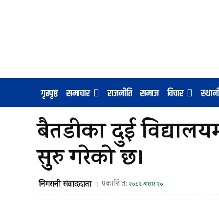
गृहपृष्ठ
समाचार
राजनीति
समाज
विचार
स्था
बैतडीका दुई विद्याल
सुरु गरेको छ।
निगरानी संवाददाता
प्रकाशित:
२०८२ असार १०