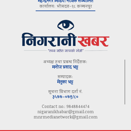
महेन्द्रनगर मिडिया नेटवर्क सञ्चालित
कार्यालयः भीमदत्त–१८ कञ्चनपुर
अध्यक्ष तथा प्रबन्ध निर्देशकः
मनोज प्रसाद भट्ट
सम्पादकः
मेनुका भट्ट
सूचना विभाग दर्ता नं.
३५७७–०७९/८०
Contact no.: 9848844474
nigaranikhabar@gmail.com
mnrmedianetwork@gmail.com