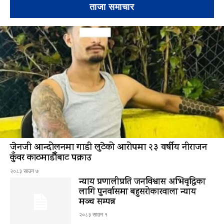
ताजा समाचार
जेनजी आन्दोलनमा गाडी लुटेको आरोपमा २३ वर्षीय नीराजन
कुँवर काठमाडौँबाट पक्राउ
२०८३ साउन ७
न्याय प्रणालीप्रति जनविश्वास अभिवृद्धिका
लागि पुनर्वासमा बहुसरोकारवाला न्याय
मञ्च सम्पन्न
२०८३ साउन १