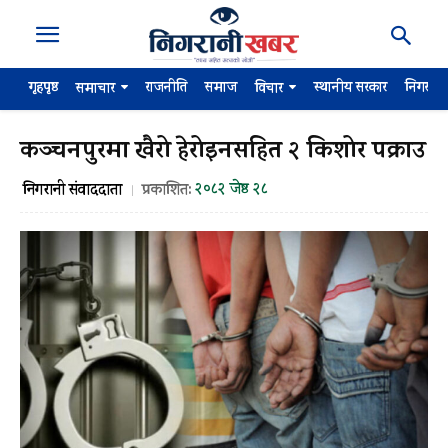
गृहपृष्ठ
राजनीति
समाज
स्थानीय सरकार
निगरान
समाचार
विचार
कञ्चनपुरमा खैरो हेरोइनसहित २ किशोर पक्राउ
२०८२ जेष्ठ २८
निगरानी संवाददाता
प्रकाशित: