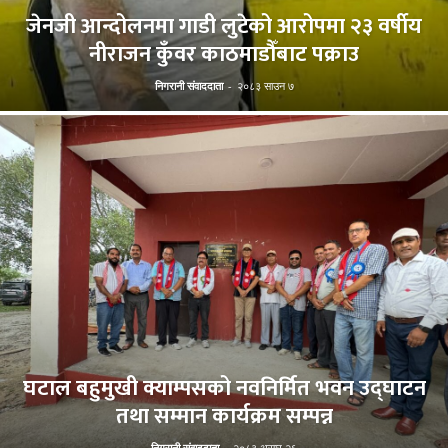
जेनजी आन्दोलनमा गाडी लुटेको आरोपमा २३ वर्षीय
नीराजन कुँवर काठमाडौँबाट पक्राउ
निगरानी संवाददाता
-
२०८३ साउन ७
घटाल बहुमुखी क्याम्पसको नवनिर्मित भवन उद्घाटन
तथा सम्मान कार्यक्रम सम्पन्न
निगरानी संवाददाता
-
२०८३ असार २६