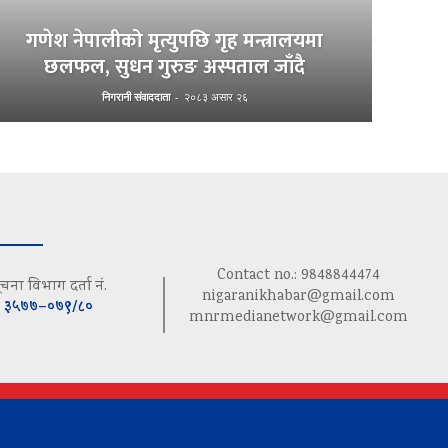
गणेश नेपालीको मृत्युपछि गृह मन्त्रालयमा
छलफल, सुधन गुरुङ अस्पताल जाँदै
निगरानी संवाददाता
-
२०८३ असार २६
Contact no.: 9848844474
ूचना विभाग दर्ता नं.
nigaranikhabar@gmail.com
३५७७–०७९/८०
mnrmedianetwork@gmail.com