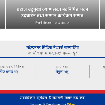
घटाल बहुमुखी क्याम्पसको नवनिर्मित भवन
उद्घाटन तथा सम्मान कार्यक्रम सम्पन्न
निगरानी संवाददाता
-
२०८३ असार २६
महेन्द्रनगर मिडिया नेटवर्क सञ्चालित
कार्यालयः भीमदत्त–१८ कञ्चनपुर
 तथा प्रबन्ध निर्देशकः
सम्पादकः
स
नोज प्रसाद भट्ट
मेनुका भट्ट
सर्वाधिकार सुरक्षित ©निगरानी खबर डट कम
Designed & Developed by
Mitjee