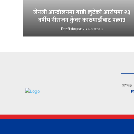
जेनजी आन्दोलनमा गाडी लुटेको आरोपमा २३
वर्षीय नीराजन कुँवर काठमाडौँबाट पक्राउ
निगरानी संवाददाता
-
२०८३ साउन ७
अध्यक्ष
म