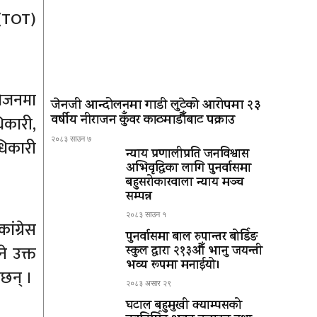
 (TOT)
ंयोजनमा
जेनजी आन्दोलनमा गाडी लुटेको आरोपमा २३
वर्षीय नीराजन कुँवर काठमाडौँबाट पक्राउ
िकारी,
२०८३ साउन ७
ाधिकारी
न्याय प्रणालीप्रति जनविश्वास
अभिवृद्धिका लागि पुनर्वासमा
बहुसरोकारवाला न्याय मञ्च
सम्पन्न
२०८३ साउन १
ांग्रेस
पुनर्वासमा बाल रुपान्तर बोर्डिङ
े उक्त
स्कुल द्धारा २१३औँ भानु जयन्ती
भव्य रूपमा मनाईयो।
ेछन् ।
२०८३ असार २९
घटाल बहुमुखी क्याम्पसको