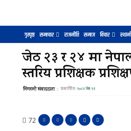
गृहपृष्ठ
समाचार
राजनीति
समाज
विचार
स्था
जेठ २३ र २४ मा नेपाली
स्तरिय प्रशिक्षक प्रशि
निगरानी संवाददाता
प्रकाशित:
२०८२ जेष्ठ २२
72