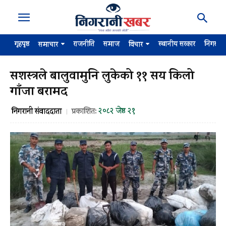
गृहपृष्ठ
राजनीति
समाज
स्थानीय सरकार
निगरान
समाचार
विचार
सशस्त्रले बालुवामुनि लुकेको ११ सय किलो
गाँजा बरामद
२०८२ जेष्ठ २१
निगरानी संवाददाता
प्रकाशित: