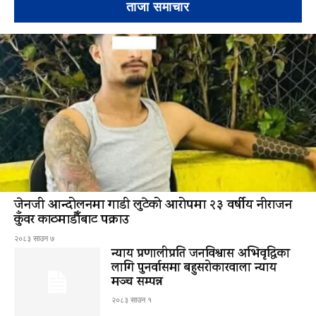
ताजा समाचार
जेनजी आन्दोलनमा गाडी लुटेको आरोपमा २३ वर्षीय नीराजन
कुँवर काठमाडौँबाट पक्राउ
२०८३ साउन ७
न्याय प्रणालीप्रति जनविश्वास अभिवृद्धिका
लागि पुनर्वासमा बहुसरोकारवाला न्याय
मञ्च सम्पन्न
२०८३ साउन १