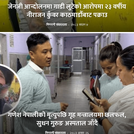
जेनजी आन्दोलनमा गाडी लुटेको आरोपमा २३ वर्षीय
नीराजन कुँवर काठमाडौँबाट पक्राउ
निगरानी संवाददाता
-
२०८३ साउन ७
गणेश नेपालीको मृत्युपछि गृह मन्त्रालयमा छलफल,
सुधन गुरुङ अस्पताल जाँदै
निगरानी संवाददाता
-
२०८३ असार २६