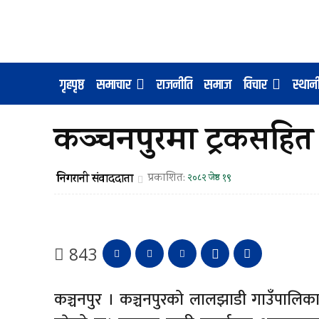
गृहपृष्ठ
समाचार
राजनीति
समाज
विचार
स्था
कञ्चनपुरमा ट्रकसहि
निगरानी संवाददाता
प्रकाशित:
२०८२ जेष्ठ १९
843
कञ्चनपुर । कञ्चनपुरको लालझाडी गाउँपालिका–