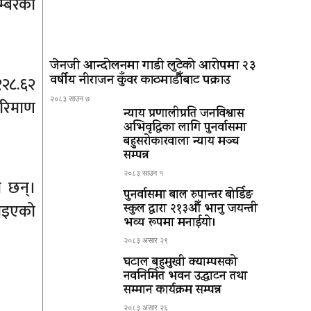
म्बरको
जेनजी आन्दोलनमा गाडी लुटेको आरोपमा २३
वर्षीय नीराजन कुँवर काठमाडौँबाट पक्राउ
१२८.६२
२०८३ साउन ७
परिमाण
न्याय प्रणालीप्रति जनविश्वास
अभिवृद्धिका लागि पुनर्वासमा
बहुसरोकारवाला न्याय मञ्च
सम्पन्न
२०८३ साउन १
ा छन्।
पुनर्वासमा बाल रुपान्तर बोर्डिङ
झाइएको
स्कुल द्धारा २१३औँ भानु जयन्ती
भव्य रूपमा मनाईयो।
२०८३ असार २९
घटाल बहुमुखी क्याम्पसको
नवनिर्मित भवन उद्घाटन तथा
सम्मान कार्यक्रम सम्पन्न
२०८३ असार २६