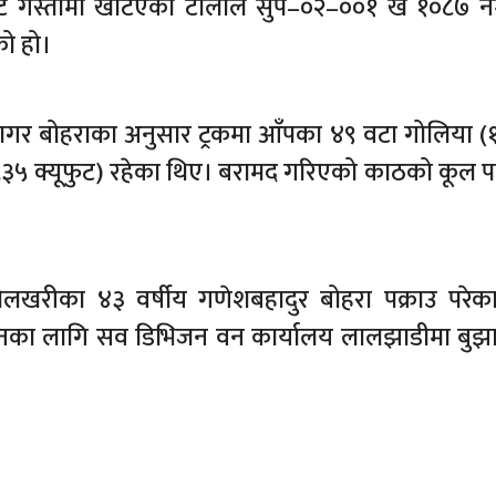
रबाट गस्तीमा खटिएको टोलीले सुप–०२–००१ ख १०८७ न
को हो।
 सागर बोहराका अनुसार ट्रकमा आँपका ४९ वटा गोलिया (
.३५ क्यूफुट) रहेका थिए। बरामद गरिएको काठको कूल 
खरीका ४३ वर्षीय गणेशबहादुर बोहरा पक्राउ परेक
ानका लागि सव डिभिजन वन कार्यालय लालझाडीमा बु