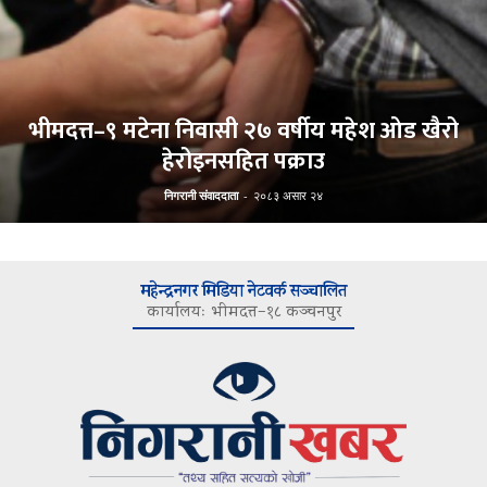
भीमदत्त–९ मटेना निवासी २७ वर्षीय महेश ओड खैरो
हेरोइनसहित पक्राउ
निगरानी संवाददाता
-
२०८३ असार २४
महेन्द्रनगर मिडिया नेटवर्क सञ्चालित
कार्यालयः भीमदत्त–१८ कञ्चनपुर