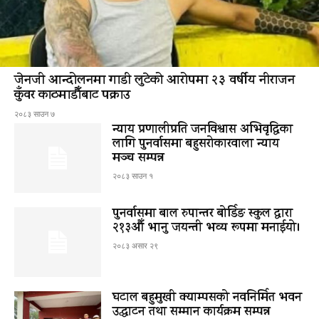
जेनजी आन्दोलनमा गाडी लुटेको आरोपमा २३ वर्षीय नीराजन
कुँवर काठमाडौँबाट पक्राउ
२०८३ साउन ७
न्याय प्रणालीप्रति जनविश्वास अभिवृद्धिका
लागि पुनर्वासमा बहुसरोकारवाला न्याय
मञ्च सम्पन्न
२०८३ साउन १
पुनर्वासमा बाल रुपान्तर बोर्डिङ स्कुल द्धारा
२१३औँ भानु जयन्ती भव्य रूपमा मनाईयो।
२०८३ असार २९
घटाल बहुमुखी क्याम्पसको नवनिर्मित भवन
उद्घाटन तथा सम्मान कार्यक्रम सम्पन्न