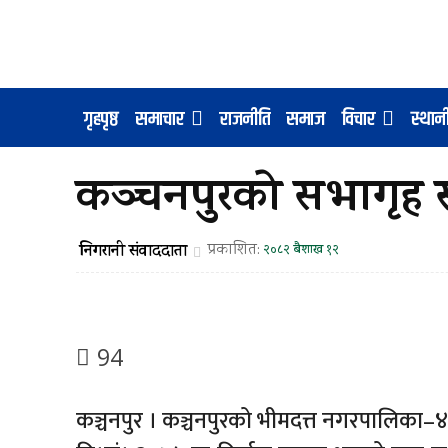
गृहपृष्ठ
समाचार
राजनीति
समाज
विचार
स्था
कञ्चनपुरको सभागृह स
निगरानी संवाददाता
प्रकाशित:
२०८२ बैशाख १२
94
कञ्चनपुर । कञ्चनपुरको भीमदत्त नगरपालिका–४