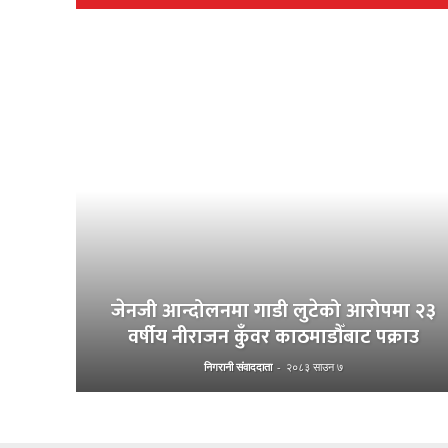
जेनजी आन्दोलनमा गाडी लुटेको आरोपमा २३
वर्षीय नीराजन कुँवर काठमाडौँबाट पक्राउ
निगरानी संवाददाता
-
२०८३ साउन ७