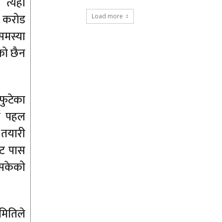
 त्यही
ो करोड
Load more
 समस्या
को छैन
फुटेका
उन पहल
 तयारी
ट पास
 सकेको
मितिले