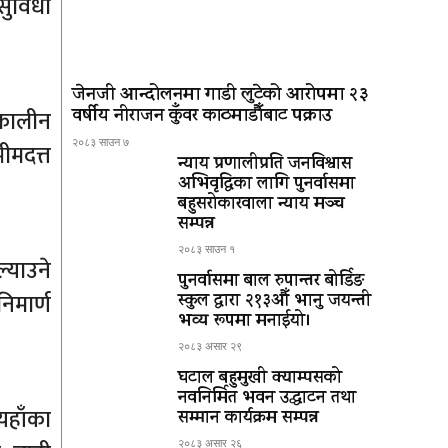
सुविधा
जेनजी आन्दोलनमा गाडी लुटेको आरोपमा २३
वर्षीय नीराजन कुँवर काठमाडौँबाट पक्राउ
्कालीन
२०८३ साउन ७
ीमदत्त
न्याय प्रणालीप्रति जनविश्वास
अभिवृद्धिका लागि पुनर्वासमा
बहुसरोकारवाला न्याय मञ्च
सम्पन्न
२०८३ साउन १
्याउने
पुनर्वासमा बाल रुपान्तर बोर्डिङ
िमार्ण
स्कुल द्धारा २१३औँ भानु जयन्ती
भव्य रूपमा मनाईयो।
२०८३ असार २९
घटाल बहुमुखी क्याम्पसको
नवनिर्मित भवन उद्घाटन तथा
यहाँका
सम्मान कार्यक्रम सम्पन्न
२०८३ असार २६