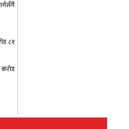
्गसँगै
रोड ८१
ठ करोड