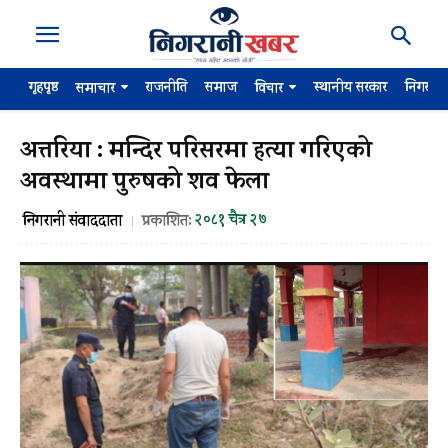
गृहपृष्ठ
राजनीति
समाज
स्थानीय सरकार
निगरान
समाचार
विचार
अत्तरिया : मन्दिर परिसरमा हत्या गरिएको
अवस्थामा पुरुषको शव फेला
२०८१ चैत्र २७
निगरानी संवाददाता
प्रकाशित: