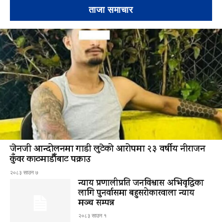
ताजा समाचार
जेनजी आन्दोलनमा गाडी लुटेको आरोपमा २३ वर्षीय नीराजन
कुँवर काठमाडौँबाट पक्राउ
२०८३ साउन ७
न्याय प्रणालीप्रति जनविश्वास अभिवृद्धिका
लागि पुनर्वासमा बहुसरोकारवाला न्याय
मञ्च सम्पन्न
२०८३ साउन १