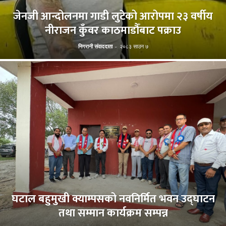
जेनजी आन्दोलनमा गाडी लुटेको आरोपमा २३ वर्षीय
नीराजन कुँवर काठमाडौँबाट पक्राउ
निगरानी संवाददाता
-
२०८३ साउन ७
घटाल बहुमुखी क्याम्पसको नवनिर्मित भवन उद्घाटन
तथा सम्मान कार्यक्रम सम्पन्न