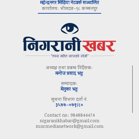
महेन्द्रनगर मिडिया नेटवर्क सञ्चालित
कार्यालयः भीमदत्त–१८ कञ्चनपुर
अध्यक्ष तथा प्रबन्ध निर्देशकः
मनोज प्रसाद भट्ट
सम्पादकः
मेनुका भट्ट
सूचना विभाग दर्ता नं.
३५७७–०७९/८०
Contact no.: 9848844474
nigaranikhabar@gmail.com
mnrmedianetwork@gmail.com