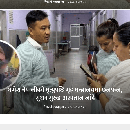
निगरानी संवाददाता
-
२०८३ असार २६
गणेश नेपालीको मृत्युपछि गृह मन्त्रालयमा छलफल,
सुधन गुरुङ अस्पताल जाँदै
निगरानी संवाददाता
-
२०८३ असार २६