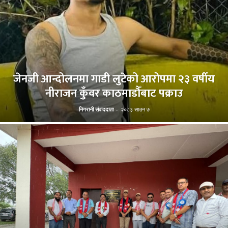
जेनजी आन्दोलनमा गाडी लुटेको आरोपमा २३ वर्षीय
नीराजन कुँवर काठमाडौँबाट पक्राउ
निगरानी संवाददाता
-
२०८३ साउन ७