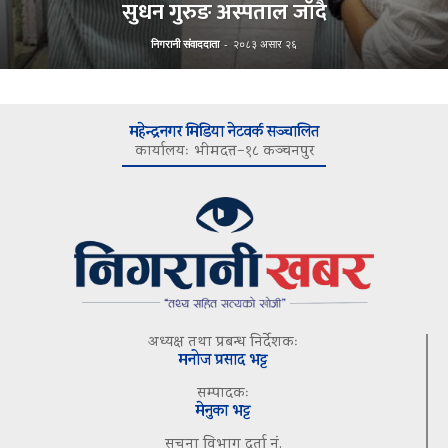
सुधन गुरुङ अस्पताल जाँदै
निगरानी संवाददाता
-
२०८३ असार २६
महेन्द्रनगर मिडिया नेटवर्क सञ्चालित
कार्यालयः भीमदत्त–१८ कञ्चनपुर
अध्यक्ष तथा प्रबन्ध निर्देशकः
मनोज प्रसाद भट्ट
सम्पादकः
मेनुका भट्ट
सूचना विभाग दर्ता नं.