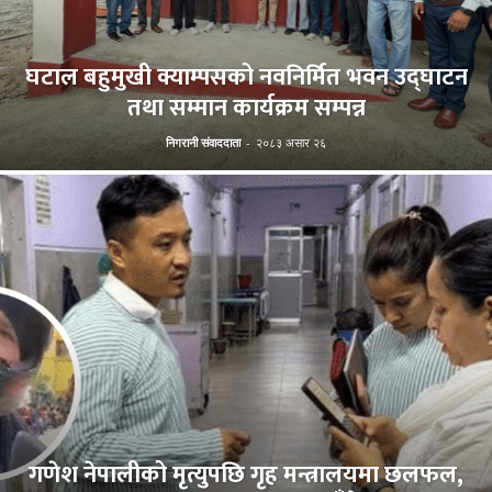
घटाल बहुमुखी क्याम्पसको नवनिर्मित भवन उद्घाटन
तथा सम्मान कार्यक्रम सम्पन्न
निगरानी संवाददाता
-
२०८३ असार २६
गणेश नेपालीको मृत्युपछि गृह मन्त्रालयमा छलफल,