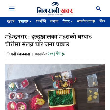
गृहपृष्ठ
राजनीति
समाज
स्थानीय सरकार
निगरान
समाचार
विचार
महेन्द्रनगर : हल्दुखालका महराको घरबाट
चोरीमा संलग्न चार जना पक्राउ
२०८१ चैत्र १८
निगरानी संवाददाता
प्रकाशित: