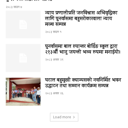
२०८३ साउन ७
न्याय प्रणालीप्रति जनविश्वास अभिवृद्धिका
लागि पुनर्वासमा बहुसरोकारवाला न्याय
मञ्च सम्पन्न
२०८३ साउन १
पुनर्वासमा बाल रुपान्तर बोर्डिङ स्कुल द्धारा
२१३औँ भानु जयन्ती भव्य रूपमा मनाईयो।
२०८३ असार २९
घटाल बहुमुखी क्याम्पसको नवनिर्मित भवन
उद्घाटन तथा सम्मान कार्यक्रम सम्पन्न
२०८३ असार २६
Load more