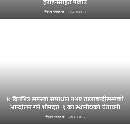
हेरोइनसहित पक्राउ
निगरानी संवाददाता
-
२०८३ असार २४
७ दिनभित्र समस्या समाधान नभए तालाबन्दीसम्मको
आन्दोलन गर्ने भीमदत्त–९ का स्थानीयको चेतावनी
निगरानी संवाददाता
-
२०८३ असार २