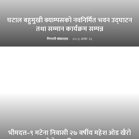
घटाल बहुमुखी क्याम्पसको नवनिर्मित भवन उद्घाटन
तथा सम्मान कार्यक्रम सम्पन्न
निगरानी संवाददाता
-
२०८३ असार २६
भीमदत्त–९ मटेना निवासी २७ वर्षीय महेश ओड खैरो