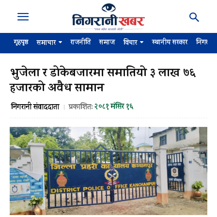
गृहपृष्ठ
राजनीति
समाज
स्थानीय सरकार
निगरान
समाचार
विचार
भुजेला र डोकेबजारमा समातियो ३ लाख ७६
हजारको अवैध सामान
२०८१ मंसिर १६
निगरानी संवाददाता
प्रकाशित: