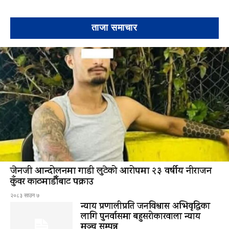
ताजा समाचार
जेनजी आन्दोलनमा गाडी लुटेको आरोपमा २३ वर्षीय नीराजन
कुँवर काठमाडौँबाट पक्राउ
२०८३ साउन ७
न्याय प्रणालीप्रति जनविश्वास अभिवृद्धिका
लागि पुनर्वासमा बहुसरोकारवाला न्याय
मञ्च सम्पन्न