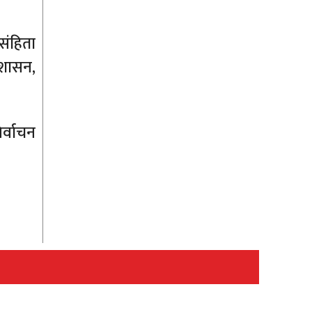
संहिता
रशासन,
र्वाचन