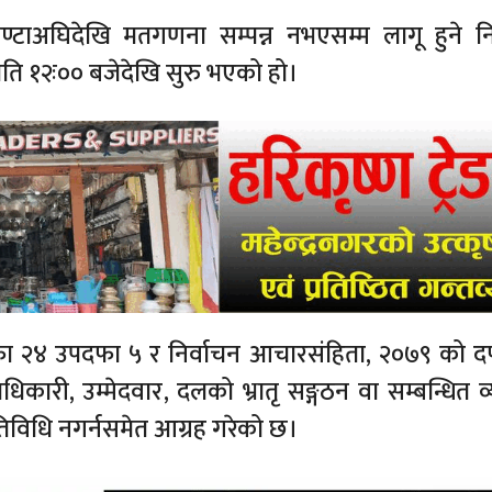
्टाअघिदेखि मतगणना सम्पन्न नभएसम्म लागू हुने नि
राति १२ः०० बजेदेखि सुरु भएको हो।
ा २४ उपदफा ५ र निर्वाचन आचारसंहिता, २०७९ को 
, उम्मेदवार, दलको भ्रातृ सङ्गठन वा सम्बन्धित व्य
तिविधि नगर्नसमेत आग्रह गरेको छ।