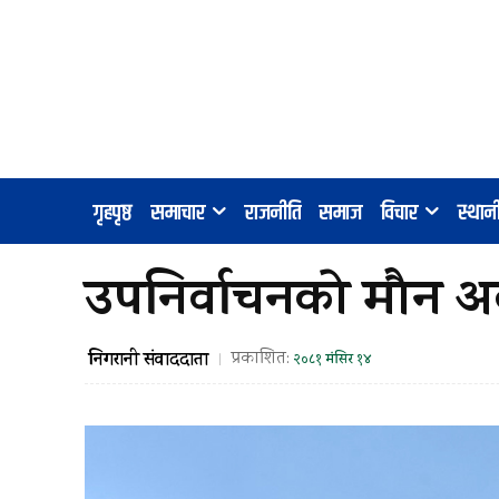
गृहपृष्ठ
समाचार
राजनीति
समाज
विचार
स्था
उपनिर्वाचनको मौन अवधि
निगरानी संवाददाता
प्रकाशित:
२०८१ मंसिर १४