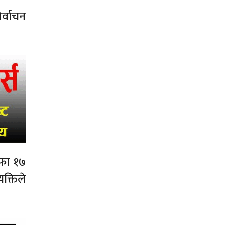
र्वाचन
दफा १७
क्तिले