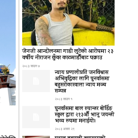
जेनजी आन्दोलनमा गाडी लुटेको आरोपमा २३
वर्षीय नीराजन कुँवर काठमाडौँबाट पक्राउ
२०८३ साउन ७
न्याय प्रणालीप्रति जनविश्वास
अभिवृद्धिका लागि पुनर्वासमा
बहुसरोकारवाला न्याय मञ्च
सम्पन्न
२०८३ साउन १
पुनर्वासमा बाल रुपान्तर बोर्डिङ
स्कुल द्धारा २१३औँ भानु जयन्ती
भव्य रूपमा मनाईयो।
२०८३ असार २९