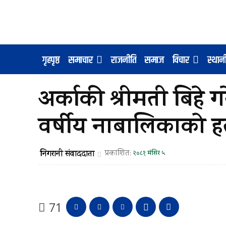
गृहपृष्ठ
समाचार
राजनीति
समाज
विचार
स्था
अर्काकी श्रीमती बिहे 
वर्षीय नाबालिकाको हत
निगरानी संवाददाता
प्रकाशित:
२०८१ मंसिर ५
71