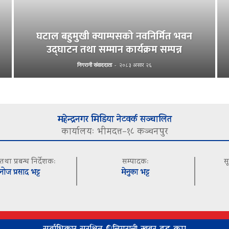
घटाल बहुमुखी क्याम्पसको नवनिर्मित भवन
उद्घाटन तथा सम्मान कार्यक्रम सम्पन्न
निगरानी संवाददाता
-
२०८३ असार २६
महेन्द्रनगर मिडिया नेटवर्क सञ्चालित
कार्यालयः भीमदत्त–१८ कञ्चनपुर
 तथा प्रबन्ध निर्देशकः
सम्पादकः
स
नोज प्रसाद भट्ट
मेनुका भट्ट