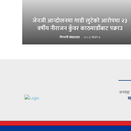
जेनजी आन्दोलनमा गाडी लुटेको आरोपमा २३
वर्षीय नीराजन कुँवर काठमाडौँबाट पक्राउ
निगरानी संवाददाता
-
२०८३ साउन ७
अध्यक्ष
म