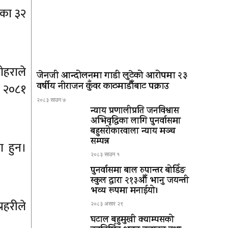
ाका ३२
ोहराले
जेनजी आन्दोलनमा गाडी लुटेको आरोपमा २३
वर्षीय नीराजन कुँवर काठमाडौँबाट पक्राउ
र २०८१
२०८३ साउन ७
न्याय प्रणालीप्रति जनविश्वास
अभिवृद्धिका लागि पुनर्वासमा
बहुसरोकारवाला न्याय मञ्च
सम्पन्न
 हुन।
२०८३ साउन १
पुनर्वासमा बाल रुपान्तर बोर्डिङ
स्कुल द्धारा २१३औँ भानु जयन्ती
भव्य रूपमा मनाईयो।
रहरीले
२०८३ असार २९
घटाल बहुमुखी क्याम्पसको