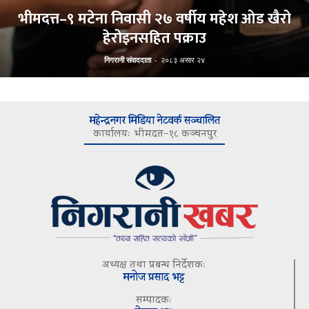
भीमदत्त–९ मटेना निवासी २७ वर्षीय महेश ओड खैरो
हेरोइनसहित पक्राउ
निगरानी संवाददाता
-
२०८३ असार २४
महेन्द्रनगर मिडिया नेटवर्क सञ्चालित
कार्यालयः भीमदत्त–१८ कञ्चनपुर
अध्यक्ष तथा प्रबन्ध निर्देशकः
मनोज प्रसाद भट्ट
सम्पादकः