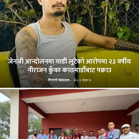
जेनजी आन्दोलनमा गाडी लुटेको आरोपमा २३ वर्षीय
नीराजन कुँवर काठमाडौँबाट पक्राउ
निगरानी संवाददाता
-
२०८३ साउन ७