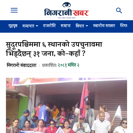
गृहपृष्ठ
राजनीति
समाज
स्थानीय सरकार
निगरान
समाचार
विचार
सुदूरपश्चिममा ६ स्थानको उपचुनावमा
भिड्दैछन् ३१ जना, को–कहाँ ?
२०८१ मंसिर २
निगरानी संवाददाता
प्रकाशित: