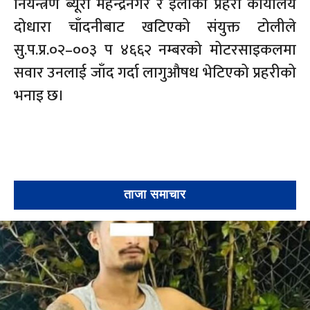
नियन्त्रण ब्यूरो महेन्द्रनगर र इलाका प्रहरी कार्यालय
दोधारा चाँदनीबाट खटिएको संयुक्त टोलीले
सु.प.प्र.०२–००३ प ४६६२ नम्बरको मोटरसाइकलमा
सवार उनलाई जाँद गर्दा लागुऔषध भेटिएको प्रहरीको
भनाइ छ।
ताजा समाचार