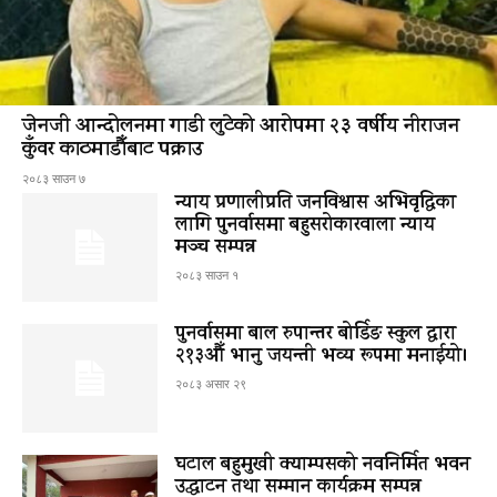
जेनजी आन्दोलनमा गाडी लुटेको आरोपमा २३ वर्षीय नीराजन
कुँवर काठमाडौँबाट पक्राउ
२०८३ साउन ७
न्याय प्रणालीप्रति जनविश्वास अभिवृद्धिका
लागि पुनर्वासमा बहुसरोकारवाला न्याय
मञ्च सम्पन्न
२०८३ साउन १
पुनर्वासमा बाल रुपान्तर बोर्डिङ स्कुल द्धारा
२१३औँ भानु जयन्ती भव्य रूपमा मनाईयो।
२०८३ असार २९
घटाल बहुमुखी क्याम्पसको नवनिर्मित भवन
उद्घाटन तथा सम्मान कार्यक्रम सम्पन्न