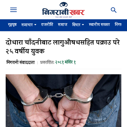
गृहपृष्ठ
राजनीति
समाज
स्थानीय सरकार
निगरान
समाचार
विचार
दोधारा चाँदनीबाट लागुऔषधसहित पक्राउ परे
२५ वर्षीय युवक
२०८१ मंसिर १
निगरानी संवाददाता
प्रकाशित: