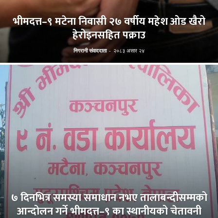
भीमदत्त–९ मटेना निवासी २७ वर्षीय महेश ओड खैरो
हेरोइनसहित पक्राउ
निगरानी संवाददाता
-
२०८३ असार २४
७ दिनभित्र समस्या समाधान नभए तालाबन्दीसम्मको
आन्दोलन गर्ने भीमदत्त–९ का स्थानीयको चेतावनी