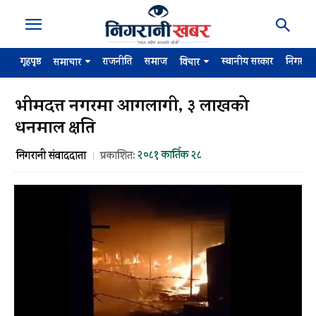
गृहपृष्ठ
राजनीति
समाज
स्थानीय सरकार
निगरान
समाचार
विचार
भीमदत्त नगरमा आगलागी, ३ लाखको
धनमाल क्षति
२०८१ कार्तिक २८
निगरानी संवाददाता
प्रकाशित: