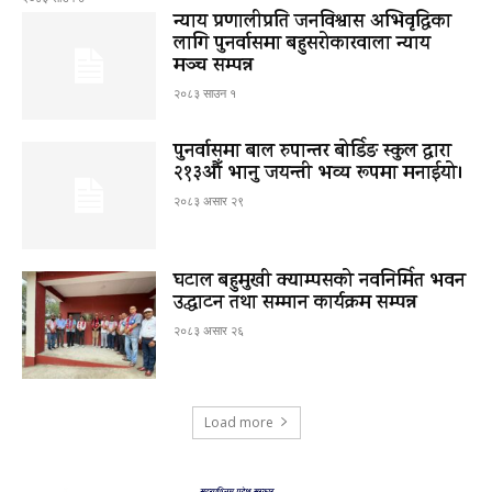
न्याय प्रणालीप्रति जनविश्वास अभिवृद्धिका
लागि पुनर्वासमा बहुसरोकारवाला न्याय
मञ्च सम्पन्न
२०८३ साउन १
पुनर्वासमा बाल रुपान्तर बोर्डिङ स्कुल द्धारा
२१३औँ भानु जयन्ती भव्य रूपमा मनाईयो।
२०८३ असार २९
घटाल बहुमुखी क्याम्पसको नवनिर्मित भवन
उद्घाटन तथा सम्मान कार्यक्रम सम्पन्न
२०८३ असार २६
Load more