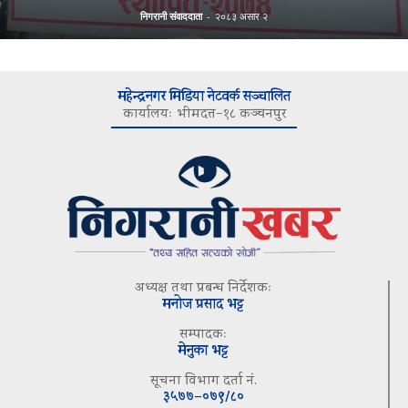
निगरानी संवाददाता
-
२०८३ असार २
महेन्द्रनगर मिडिया नेटवर्क सञ्चालित
कार्यालयः भीमदत्त–१८ कञ्चनपुर
अध्यक्ष तथा प्रबन्ध निर्देशकः
मनोज प्रसाद भट्ट
सम्पादकः
मेनुका भट्ट
सूचना विभाग दर्ता नं.
३५७७–०७९/८०