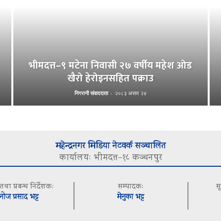
भीमदत्त–९ मटेना निवासी २७ वर्षीय महेश ओड
खैरो हेरोइनसहित पक्राउ
निगरानी संवाददाता
-
२०८३ असार २४
महेन्द्रनगर मिडिया नेटवर्क सञ्चालित
कार्यालयः भीमदत्त–१८ कञ्चनपुर
 तथा प्रबन्ध निर्देशकः
सम्पादकः
स
नोज प्रसाद भट्ट
मेनुका भट्ट