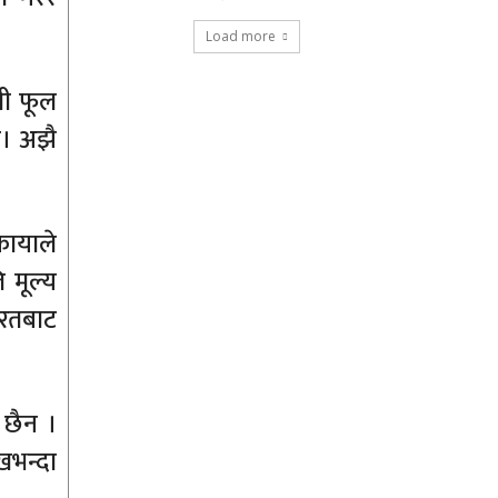
Load more
ली फूल
ए। अझै
कायाले
 मूल्य
ारतबाट
 छैन ।
ाखभन्दा