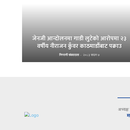
जेनजी आन्दोलनमा गाडी लुटेको आरोपमा २३
वर्षीय नीराजन कुँवर काठमाडौँबाट पक्राउ
निगरानी संवाददाता
-
२०८३ साउन ७
अध्यक्ष
म