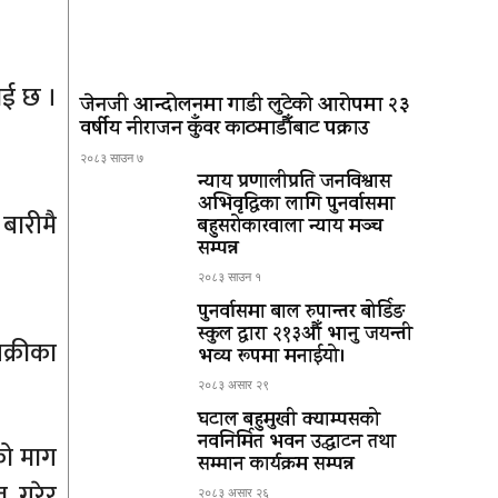
ाई छ ।
जेनजी आन्दोलनमा गाडी लुटेको आरोपमा २३
वर्षीय नीराजन कुँवर काठमाडौँबाट पक्राउ
२०८३ साउन ७
न्याय प्रणालीप्रति जनविश्वास
अभिवृद्धिका लागि पुनर्वासमा
बारीमै
बहुसरोकारवाला न्याय मञ्च
सम्पन्न
२०८३ साउन १
पुनर्वासमा बाल रुपान्तर बोर्डिङ
स्कुल द्धारा २१३औँ भानु जयन्ती
क्रीका
भव्य रूपमा मनाईयो।
२०८३ असार २९
घटाल बहुमुखी क्याम्पसको
नवनिर्मित भवन उद्घाटन तथा
को माग
सम्मान कार्यक्रम सम्पन्न
त गरेर
२०८३ असार २६