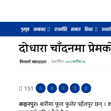
गृहपृष्ठ
समाचार
राजनीति
समाज
विचार
स्था
दोधारा चाँदनमा प्रेम
निगरानी संवाददाता
प्रकाशित:
२०८१ कार्तिक १६
151
कञ्चनपुर।
बारीमा फूल फुलेर पहेँलपुर छन् । को