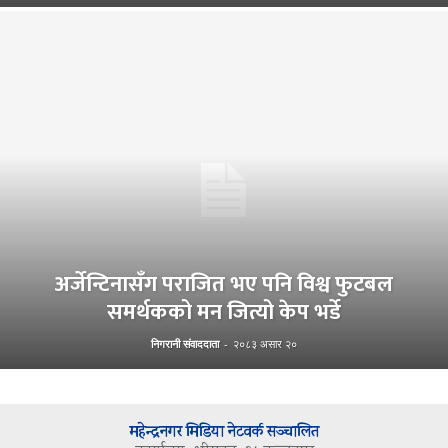
अर्जेन्टिनासँग पराजित भए पनि विश्व फुटबल
समर्थकको मन जित्यो केप भर्डे
निगरानी संवाददाता
-
२०८३ असार २०
महेन्द्रनगर मिडिया नेटवर्क सञ्चालित