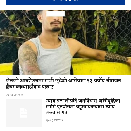
जेनजी आन्दोलनमा गाडी लुटेको आरोपमा २३ वर्षीय नीराजन
कुँवर काठमाडौँबाट पक्राउ
२०८३ साउन ७
न्याय प्रणालीप्रति जनविश्वास अभिवृद्धिका
लागि पुनर्वासमा बहुसरोकारवाला न्याय
मञ्च सम्पन्न
२०८३ साउन १