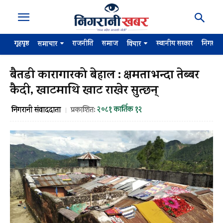
गृहपृष्ठ
राजनीति
समाज
स्थानीय सरकार
निगरान
समाचार
विचार
बैतडी कारागारको बेहाल : क्षमताभन्दा तेब्बर
कैदी, खाटमाथि खाट राखेर सुत्छन्
२०८१ कार्तिक १२
निगरानी संवाददाता
प्रकाशित: