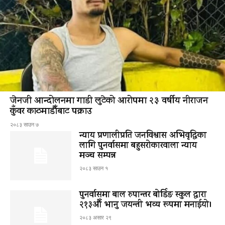
जेनजी आन्दोलनमा गाडी लुटेको आरोपमा २३ वर्षीय नीराजन
कुँवर काठमाडौँबाट पक्राउ
२०८३ साउन ७
न्याय प्रणालीप्रति जनविश्वास अभिवृद्धिका
लागि पुनर्वासमा बहुसरोकारवाला न्याय
मञ्च सम्पन्न
२०८३ साउन १
पुनर्वासमा बाल रुपान्तर बोर्डिङ स्कुल द्धारा
२१३औँ भानु जयन्ती भव्य रूपमा मनाईयो।
२०८३ असार २९