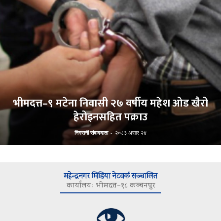
भीमदत्त–९ मटेना निवासी २७ वर्षीय महेश ओड खैरो
हेरोइनसहित पक्राउ
निगरानी संवाददाता
-
२०८३ असार २४
महेन्द्रनगर मिडिया नेटवर्क सञ्चालित
कार्यालयः भीमदत्त–१८ कञ्चनपुर