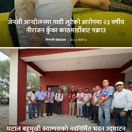
जेनजी आन्दोलनमा गाडी लुटेको आरोपमा २३ वर्षीय
नीराजन कुँवर काठमाडौँबाट पक्राउ
निगरानी संवाददाता
-
२०८३ साउन ७
घटाल बहुमुखी क्याम्पसको नवनिर्मित भवन उद्घाटन