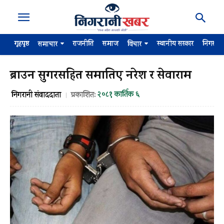
गृहपृष्ठ
राजनीति
समाज
स्थानीय सरकार
निगरान
समाचार
विचार
ब्राउन सुगरसहित समातिए नरेश र सेवाराम
२०८१ कार्तिक ६
निगरानी संवाददाता
प्रकाशित: