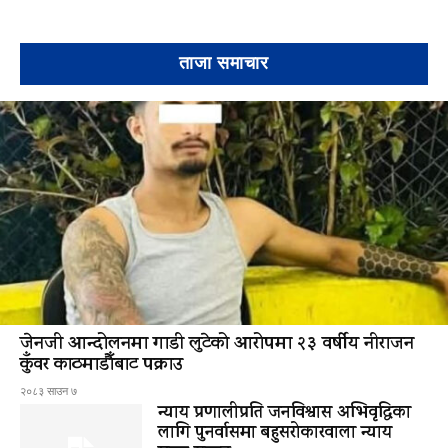
ताजा समाचार
जेनजी आन्दोलनमा गाडी लुटेको आरोपमा २३ वर्षीय नीराजन
कुँवर काठमाडौँबाट पक्राउ
२०८३ साउन ७
न्याय प्रणालीप्रति जनविश्वास अभिवृद्धिका
लागि पुनर्वासमा बहुसरोकारवाला न्याय