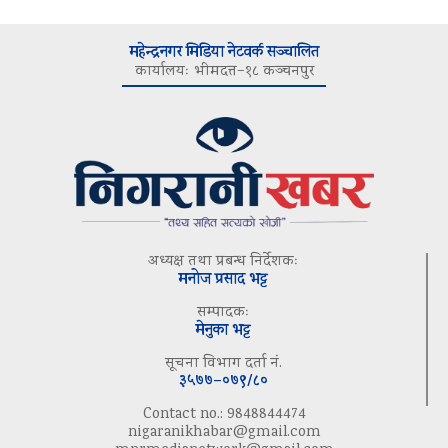
महेन्द्रनगर मिडिया नेटवर्क सञ्चालित
कार्यालयः भीमदत्त–१८ कञ्चनपुर
अध्यक्ष तथा प्रबन्ध निर्देशकः
मनोज प्रसाद भट्ट
सम्पादकः
मेनुका भट्ट
सूचना विभाग दर्ता नं.
३५७७–०७९/८०
Contact no.: 9848844474
nigaranikhabar@gmail.com