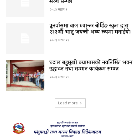
मञ्च सम्पन्न
२०८३ साउन १
पुनर्वासमा बाल रुपान्तर बोर्डिङ स्कुल द्धारा
२१३औँ भानु जयन्ती भव्य रूपमा मनाईयो।
२०८३ असार २९
घटाल बहुमुखी क्याम्पसको नवनिर्मित भवन
उद्घाटन तथा सम्मान कार्यक्रम सम्पन्न
२०८३ असार २६
Load more