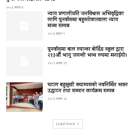
२०८३ साउन ७
न्याय प्रणालीप्रति जनविश्वास अभिवृद्धिका
लागि पुनर्वासमा बहुसरोकारवाला न्याय
मञ्च सम्पन्न
२०८३ साउन १
पुनर्वासमा बाल रुपान्तर बोर्डिङ स्कुल द्धारा
२१३औँ भानु जयन्ती भव्य रूपमा मनाईयो।
२०८३ असार २९
घटाल बहुमुखी क्याम्पसको नवनिर्मित भवन
उद्घाटन तथा सम्मान कार्यक्रम सम्पन्न
२०८३ असार २६
Load more