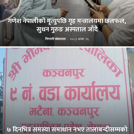
गणेश नेपालीको मृत्युपछि गृह मन्त्रालयमा छलफल,
सुधन गुरुङ अस्पताल जाँदै
निगरानी संवाददाता
-
२०८३ असार २६
७ दिनभित्र समस्या समाधान नभए तालाबन्दीसम्मको