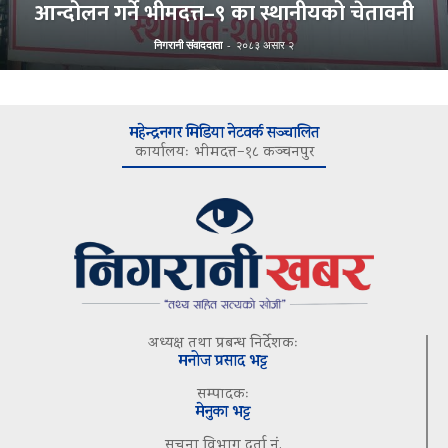
आन्दोलन गर्ने भीमदत्त–९ का स्थानीयको चेतावनी
निगरानी संवाददाता
-
२०८३ असार २
महेन्द्रनगर मिडिया नेटवर्क सञ्चालित
कार्यालयः भीमदत्त–१८ कञ्चनपुर
अध्यक्ष तथा प्रबन्ध निर्देशकः
मनोज प्रसाद भट्ट
सम्पादकः
मेनुका भट्ट
सूचना विभाग दर्ता नं.