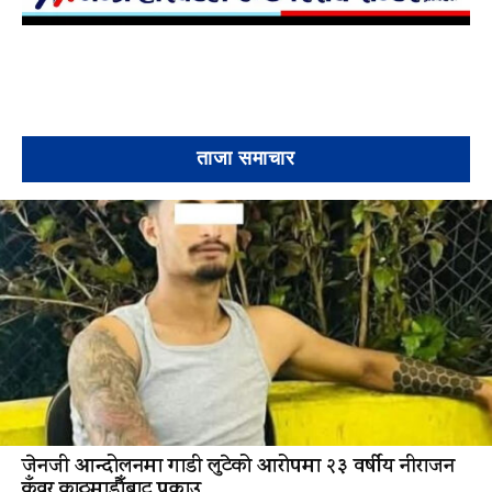
ताजा समाचार
जेनजी आन्दोलनमा गाडी लुटेको आरोपमा २३ वर्षीय नीराजन
कुँवर काठमाडौँबाट पक्राउ