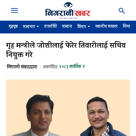
गृहपृष्ठ
राजनीति
समाज
स्थानीय सरकार
निगरान
समाचार
विचार
गृह मन्त्रीले जोशीलाई फेरेर तिवारीलाई सचिव
नियुक्त गरे
२०८१ कार्तिक ४
निगरानी संवाददाता
प्रकाशित: