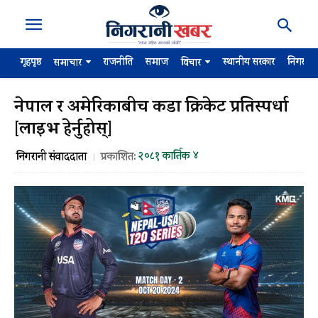
गृहपृष्ठ
राजनीति
समाज
स्थानीय सरकार
निगरान
समाचार
विचार
नेपाल र अमेरिकाबीच कडा क्रिकेट प्रतिस्पर्धा
[लाइभ हेर्नुहोस्]
२०८१ कार्तिक ४
निगरानी संवाददाता
प्रकाशित: