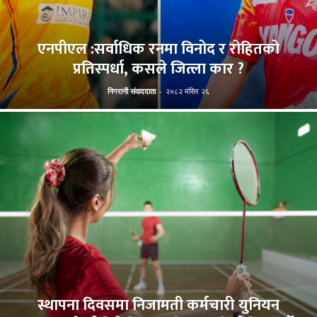
एनपीएल :सर्वाधिक रनमा विनोद र रोहितको
प्रतिस्पर्धा, कसले जित्ला कार ?
निगरानी संवाददाता
-
२०८२ मंसिर २६
स्थापना दिवसमा निजामती कर्मचारी युनियन