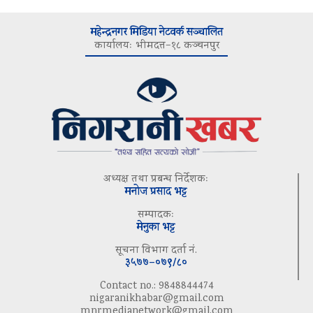
महेन्द्रनगर मिडिया नेटवर्क सञ्चालित
कार्यालयः भीमदत्त–१८ कञ्चनपुर
अध्यक्ष तथा प्रबन्ध निर्देशकः
मनोज प्रसाद भट्ट
सम्पादकः
मेनुका भट्ट
सूचना विभाग दर्ता नं.
३५७७–०७९/८०
Contact no.: 9848844474
nigaranikhabar@gmail.com
mnrmedianetwork@gmail.com