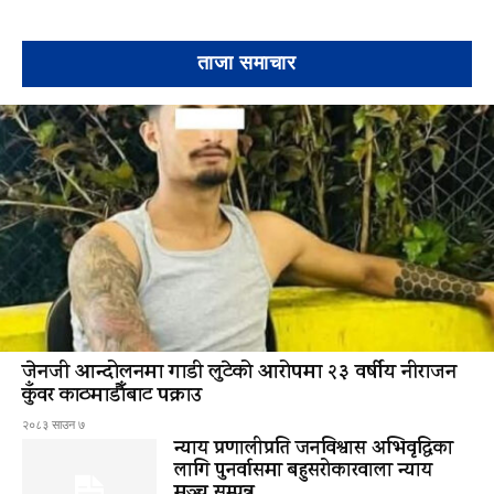
ताजा समाचार
जेनजी आन्दोलनमा गाडी लुटेको आरोपमा २३ वर्षीय नीराजन
कुँवर काठमाडौँबाट पक्राउ
२०८३ साउन ७
न्याय प्रणालीप्रति जनविश्वास अभिवृद्धिका
लागि पुनर्वासमा बहुसरोकारवाला न्याय