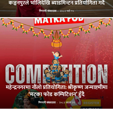
कञ्चनपुरले भोलिदेखि ब्याडमिन्टन प्रतियोगिता गर्दै
निगरानी संवाददाता
-
२०८२ भदौ १५
महेन्द्रनगरमा नौंलो प्रतियोगिता: श्रीकृष्ण जन्माष्टमीमा
‘मट्का फोड कम्पिटिशन’ हुँदै
निगरानी संवाददाता
-
२०८२ साउन २९