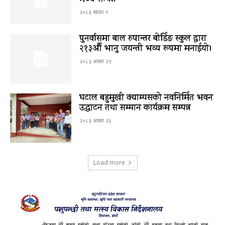
मञ्च सम्पन्न
२०८३ साउन १
पुनर्वासमा बाल रुपान्तर बोर्डिङ स्कुल द्धारा
२१३औँ भानु जयन्ती भव्य रूपमा मनाईयो।
२०८३ असार २९
घटाल बहुमुखी क्याम्पसको नवनिर्मित भवन
उद्घाटन तथा सम्मान कार्यक्रम सम्पन्न
२०८३ असार २६
Load more