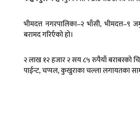
भीमदत्त नगरपालिका–२ भाँसी, भीमदत्त–९ ज
बरामद गरिर्एको हो।
२ लाख १२ हजार २ सय ८५ रुपैयाँ बराबरको चिनी, प
पाईन्ट, चप्पल, कुखुराका चल्ला लगायतका स