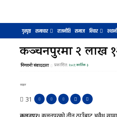
गृहपृष्ठ
समाचार
राजनीति
समाज
विचार
स्था
कञ्चनपुरमा २ लाख 
निगरानी संवाददाता
प्रकाशित:
२०८१ कार्तिक ३
फाइल
31
कञ्चनपुर।
कञ्चनपुरको तीन ठाउँबाट अवैध सा