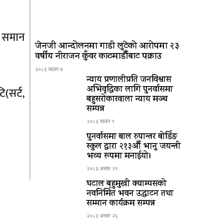
ध समान
जेनजी आन्दोलनमा गाडी लुटेको आरोपमा २३
वर्षीय नीराजन कुँवर काठमाडौँबाट पक्राउ
२०८३ साउन ७
न्याय प्रणालीप्रति जनविश्वास
अभिवृद्धिका लागि पुनर्वासमा
ि(सर्ट,
बहुसरोकारवाला न्याय मञ्च
सम्पन्न
२०८३ साउन १
पुनर्वासमा बाल रुपान्तर बोर्डिङ
स्कुल द्धारा २१३औँ भानु जयन्ती
भव्य रूपमा मनाईयो।
२०८३ असार २९
घटाल बहुमुखी क्याम्पसको
नवनिर्मित भवन उद्घाटन तथा
सम्मान कार्यक्रम सम्पन्न
२०८३ असार २६