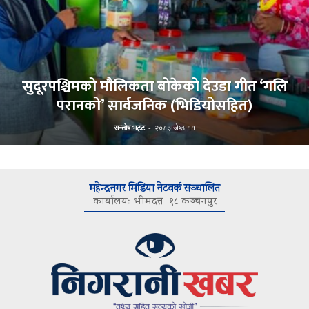
सुदूरपश्चिमको मौलिकता बोकेको देउडा गीत ‘गलि
परानको’ सार्वजनिक (भिडियोसहित)
सन्तोष भट्ट
-
२०८३ जेष्ठ ११
महेन्द्रनगर मिडिया नेटवर्क सञ्चालित
कार्यालयः भीमदत्त–१८ कञ्चनपुर