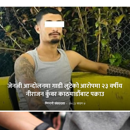
जेनजी आन्दोलनमा गाडी लुटेको आरोपमा २३ वर्षीय
नीराजन कुँवर काठमाडौँबाट पक्राउ
निगरानी संवाददाता
-
२०८३ साउन ७