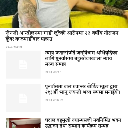
जेनजी आन्दोलनमा गाडी लुटेको आरोपमा २३ वर्षीय नीराजन
कुँवर काठमाडौँबाट पक्राउ
२०८३ साउन ७
न्याय प्रणालीप्रति जनविश्वास अभिवृद्धिका
लागि पुनर्वासमा बहुसरोकारवाला न्याय
मञ्च सम्पन्न
२०८३ साउन १
पुनर्वासमा बाल रुपान्तर बोर्डिङ स्कुल द्धारा
२१३औँ भानु जयन्ती भव्य रूपमा मनाईयो।
२०८३ असार २९
घटाल बहुमुखी क्याम्पसको नवनिर्मित भवन
उद्घाटन तथा सम्मान कार्यक्रम सम्पन्न