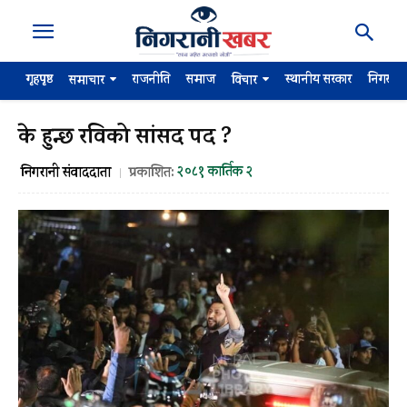
गृहपृष्ठ
राजनीति
समाज
स्थानीय सरकार
निगरान
समाचार
विचार
के हुन्छ रविको सांसद पद ?
२०८१ कार्तिक २
निगरानी संवाददाता
प्रकाशित: