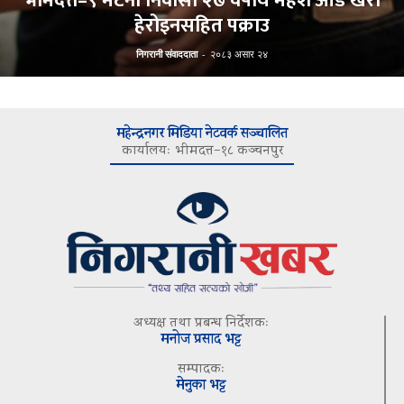
भीमदत्त–९ मटेना निवासी २७ वर्षीय महेश ओड खैरो
हेरोइनसहित पक्राउ
निगरानी संवाददाता
-
२०८३ असार २४
महेन्द्रनगर मिडिया नेटवर्क सञ्चालित
कार्यालयः भीमदत्त–१८ कञ्चनपुर
अध्यक्ष तथा प्रबन्ध निर्देशकः
मनोज प्रसाद भट्ट
सम्पादकः
मेनुका भट्ट