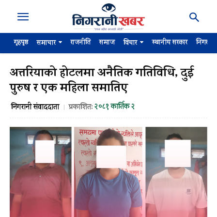
गृहपृष्ठ
राजनीति
समाज
स्थानीय सरकार
निगरान
समाचार
विचार
अत्तरियाको होटलमा अनैतिक गतिविधि, दुई
पुरुष र एक महिला समातिए
२०८१ कार्तिक २
निगरानी संवाददाता
प्रकाशित: