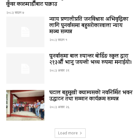
कुँवर काठमाडौँबाट पक्राउ
२०८३ साउन ७
न्याय प्रणालीप्रति जनविश्वास अभिवृद्धिका
लागि पुनर्वासमा बहुसरोकारवाला न्याय
मञ्च सम्पन्न
२०८३ साउन १
पुनर्वासमा बाल रुपान्तर बोर्डिङ स्कुल द्धारा
२१३औँ भानु जयन्ती भव्य रूपमा मनाईयो।
२०८३ असार २९
घटाल बहुमुखी क्याम्पसको नवनिर्मित भवन
उद्घाटन तथा सम्मान कार्यक्रम सम्पन्न
२०८३ असार २६
Load more