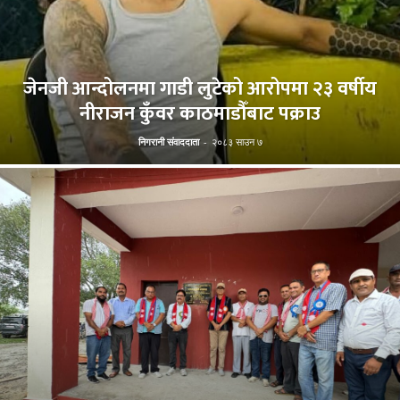
जेनजी आन्दोलनमा गाडी लुटेको आरोपमा २३ वर्षीय
नीराजन कुँवर काठमाडौँबाट पक्राउ
निगरानी संवाददाता
-
२०८३ साउन ७