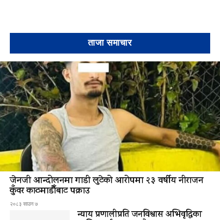
ताजा समाचार
जेनजी आन्दोलनमा गाडी लुटेको आरोपमा २३ वर्षीय नीराजन
कुँवर काठमाडौँबाट पक्राउ
२०८३ साउन ७
न्याय प्रणालीप्रति जनविश्वास अभिवृद्धिका