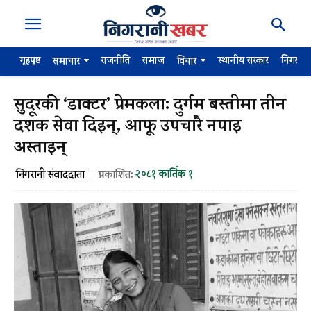
गृहपृष्ठ
राजनीति
समाज
स्थानीय सरकार
निगरान
समाचार
विचार
सुदूरकी ‘डाक्टर’ प्रेमकला: दुर्गम बस्तीमा तीन
दशक सेवा दिइन्, आफू उपचारै नपाइ
अस्ताइन्
२०८१ कार्तिक १
निगरानी संवाददाता
प्रकाशित: