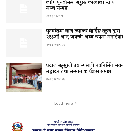
लागि पुनर्वासमा बहुसरोकारवाला न्याय
मञ्च सम्पन्न
२०८३ साउन १
पुनर्वासमा बाल रुपान्तर बोर्डिङ स्कुल द्धारा
२१३औँ भानु जयन्ती भव्य रूपमा मनाईयो।
२०८३ असार २९
घटाल बहुमुखी क्याम्पसको नवनिर्मित भवन
उद्घाटन तथा सम्मान कार्यक्रम सम्पन्न
२०८३ असार २६
Load more