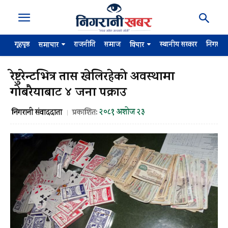
गृहपृष्ठ
राजनीति
समाज
स्थानीय सरकार
निगरान
समाचार
विचार
रेष्टुरेन्टभित्र तास खेलिरहेको अवस्थामा
गोबरैयाबाट ४ जना पक्राउ
२०८१ अशोज २३
निगरानी संवाददाता
प्रकाशित: