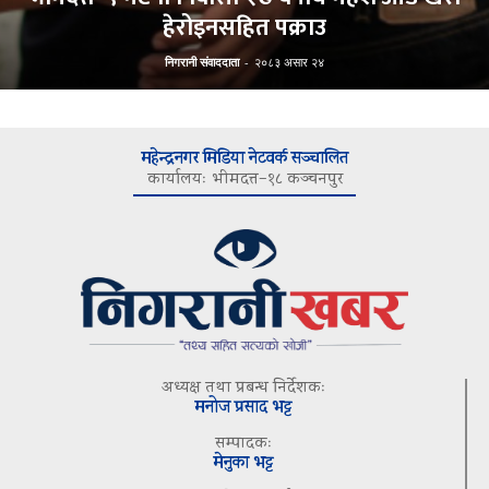
हेरोइनसहित पक्राउ
निगरानी संवाददाता
-
२०८३ असार २४
महेन्द्रनगर मिडिया नेटवर्क सञ्चालित
कार्यालयः भीमदत्त–१८ कञ्चनपुर
अध्यक्ष तथा प्रबन्ध निर्देशकः
मनोज प्रसाद भट्ट
सम्पादकः
मेनुका भट्ट