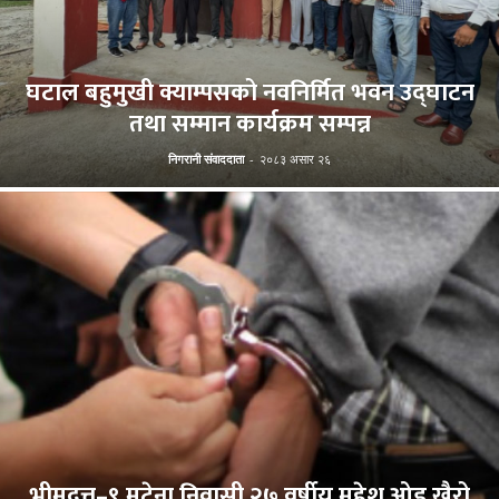
घटाल बहुमुखी क्याम्पसको नवनिर्मित भवन उद्घाटन
तथा सम्मान कार्यक्रम सम्पन्न
निगरानी संवाददाता
-
२०८३ असार २६
भीमदत्त–९ मटेना निवासी २७ वर्षीय महेश ओड खैरो