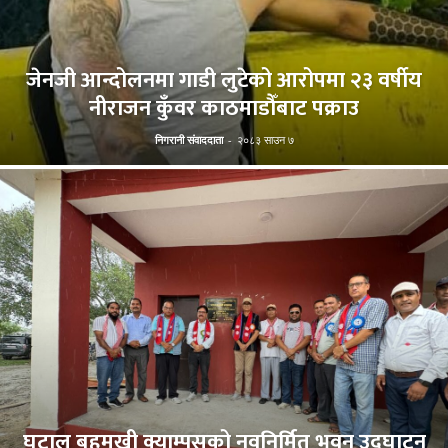
जेनजी आन्दोलनमा गाडी लुटेको आरोपमा २३ वर्षीय
नीराजन कुँवर काठमाडौँबाट पक्राउ
निगरानी संवाददाता
-
२०८३ साउन ७
घटाल बहुमुखी क्याम्पसको नवनिर्मित भवन उद्घाटन