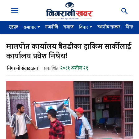
गृहपृष्ठ
राजनीति
समाज
स्थानीय सरकार
निगरान
समाचार
विचार
मालपोत कार्यालय बैतडीका हाकिम सार्कीलाई
कार्यालय प्रवेश निषेध!
२०८१ अशोज २१
निगरानी संवाददाता
प्रकाशित: