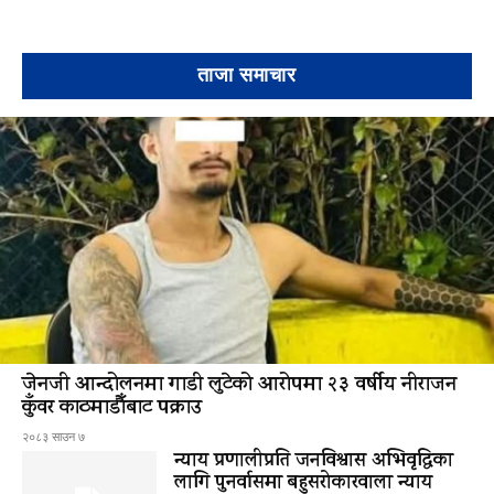
ताजा समाचार
जेनजी आन्दोलनमा गाडी लुटेको आरोपमा २३ वर्षीय नीराजन
कुँवर काठमाडौँबाट पक्राउ
२०८३ साउन ७
न्याय प्रणालीप्रति जनविश्वास अभिवृद्धिका
लागि पुनर्वासमा बहुसरोकारवाला न्याय