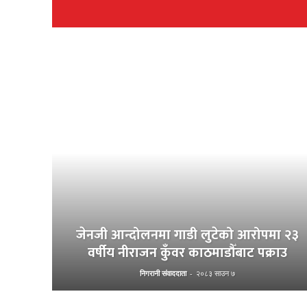
जेनजी आन्दोलनमा गाडी लुटेको आरोपमा २३
वर्षीय नीराजन कुँवर काठमाडौँबाट पक्राउ
निगरानी संवाददाता
-
२०८३ साउन ७