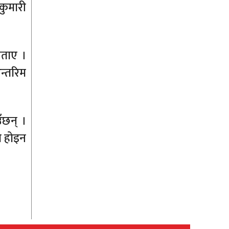
ीकुमारी
बताए ।
न्तरिम
ँछन् ।
को होइन