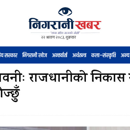
नीय सरकार
निगरानी खोज
अन्तर्वार्ता
अर्थतन्त्र
कला–संस्कृति
अन्य
चेतावनीः राजधानीको निकास
्छुँ