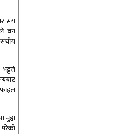
चार सय
रले वन
 संघीय
भट्टले
यालयबाट
ो फाइल
 मुद्दा
 परेको