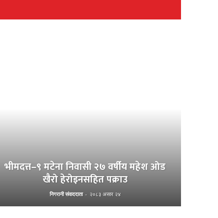
भीमदत्त–९ मटेना निवासी २७ वर्षीय महेश ओड
खैरो हेरोइनसहित पक्राउ
निगरानी संवाददाता
-
२०८३ असार २४