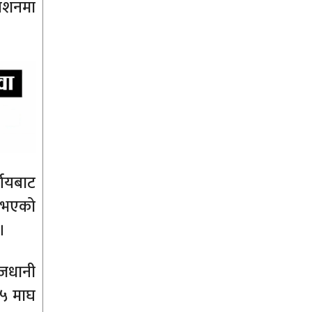
वेशनमा
्णयबाट
य भएको
।
ाजधानी
७५ माघ