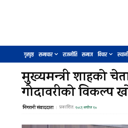
गृहपृष्ठ
समाचार
राजनीति
समाज
विचार
स्था
मुख्यमन्त्री शाहको 
गोदावरीको विकल्प खोज
निगरानी संवाददाता
प्रकाशित:
२०८१ अशोज २०