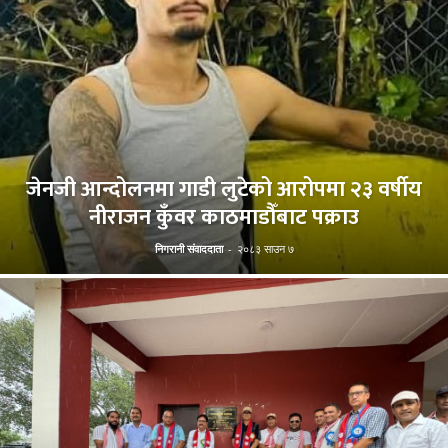
जेनजी आन्दोलनमा गाडी लुटेको आरोपमा २३ वर्षीय
नीराजन कुँवर काठमाडौँबाट पक्राउ
निगरानी संवाददाता
-
२०८३ साउन ७