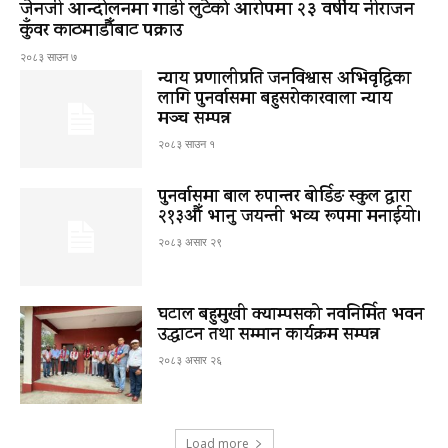
जेनजी आन्दोलनमा गाडी लुटेको आरोपमा २३ वर्षीय नीराजन
कुँवर काठमाडौँबाट पक्राउ
२०८३ साउन ७
न्याय प्रणालीप्रति जनविश्वास अभिवृद्धिका
लागि पुनर्वासमा बहुसरोकारवाला न्याय
मञ्च सम्पन्न
२०८३ साउन १
पुनर्वासमा बाल रुपान्तर बोर्डिङ स्कुल द्धारा
२१३औँ भानु जयन्ती भव्य रूपमा मनाईयो।
२०८३ असार २९
घटाल बहुमुखी क्याम्पसको नवनिर्मित भवन
उद्घाटन तथा सम्मान कार्यक्रम सम्पन्न
२०८३ असार २६
Load more