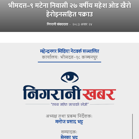
भीमदत्त–९ मटेना निवासी २७ वर्षीय महेश ओड खैरो
हेरोइनसहित पक्राउ
निगरानी संवाददाता
-
२०८३ असार २४
महेन्द्रनगर मिडिया नेटवर्क सञ्चालित
कार्यालयः भीमदत्त–१८ कञ्चनपुर
अध्यक्ष तथा प्रबन्ध निर्देशकः
मनोज प्रसाद भट्ट
सम्पादकः
मेनुका भट्ट