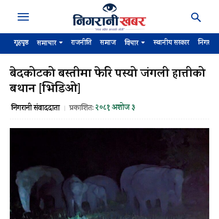
गृहपृष्ठ
राजनीति
समाज
स्थानीय सरकार
निगरान
समाचार
विचार
बेदकोटको बस्तीमा फेरि पस्यो जंगली हात्तीको
बथान [भिडिओ]
२०८१ अशोज ३
निगरानी संवाददाता
प्रकाशित: