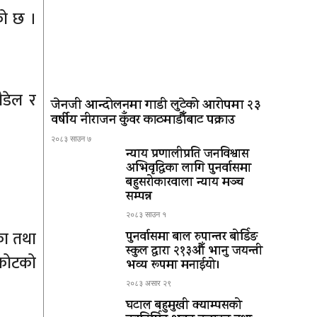
को छ ।
ौडेल र
जेनजी आन्दोलनमा गाडी लुटेको आरोपमा २३
वर्षीय नीराजन कुँवर काठमाडौँबाट पक्राउ
२०८३ साउन ७
न्याय प्रणालीप्रति जनविश्वास
अभिवृद्धिका लागि पुनर्वासमा
बहुसरोकारवाला न्याय मञ्च
सम्पन्न
२०८३ साउन १
का तथा
पुनर्वासमा बाल रुपान्तर बोर्डिङ
स्कुल द्धारा २१३औँ भानु जयन्ती
ीकोटको
भव्य रूपमा मनाईयो।
२०८३ असार २९
घटाल बहुमुखी क्याम्पसको