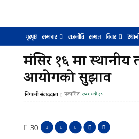
गृहपृष्ठ
समाचार
राजनीति
समाज
विचार
स्था
मंसिर १६ मा स्थानीय त
आयोगको सुझाव
निगरानी संवाददाता
प्रकाशित:
२०८१ भदौ ३०
30