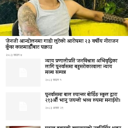
जेनजी आन्दोलनमा गाडी लुटेको आरोपमा २३ वर्षीय नीराजन
कुँवर काठमाडौँबाट पक्राउ
२०८३ साउन ७
न्याय प्रणालीप्रति जनविश्वास अभिवृद्धिका
लागि पुनर्वासमा बहुसरोकारवाला न्याय
मञ्च सम्पन्न
२०८३ साउन १
पुनर्वासमा बाल रुपान्तर बोर्डिङ स्कुल द्धारा
२१३औँ भानु जयन्ती भव्य रूपमा मनाईयो।
२०८३ असार २९