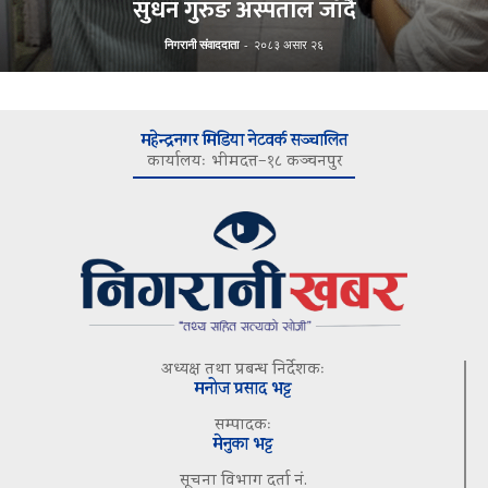
सुधन गुरुङ अस्पताल जाँदै
निगरानी संवाददाता
-
२०८३ असार २६
महेन्द्रनगर मिडिया नेटवर्क सञ्चालित
कार्यालयः भीमदत्त–१८ कञ्चनपुर
अध्यक्ष तथा प्रबन्ध निर्देशकः
मनोज प्रसाद भट्ट
सम्पादकः
मेनुका भट्ट
सूचना विभाग दर्ता नं.