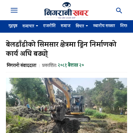
गृहपृष्ठ
राजनीति
समाज
स्थानीय सरकार
निगरान
समाचार
विचार
बेलडाँडीको सिमसार क्षेत्रमा ड्रिन निर्माणको
कार्य अघि बढ्यो्
२०८१ बैशाख २०
निगरानी संवाददाता
प्रकाशित: