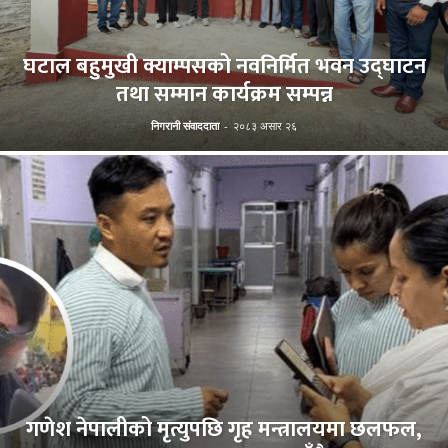
घटाल बहुमुखी क्याम्पसको नवनिर्मित भवन उद्घाटन
तथा सम्मान कार्यक्रम सम्पन्न
निगरानी संवाददाता
-
२०८३ असार २६
गणेश नेपालीको मृत्युपछि गृह मन्त्रालयमा छलफल,