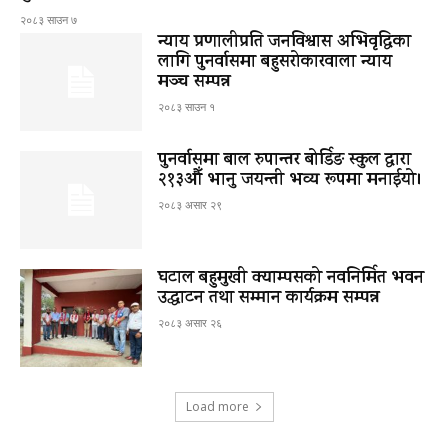
२०८३ साउन ७
न्याय प्रणालीप्रति जनविश्वास अभिवृद्धिका
लागि पुनर्वासमा बहुसरोकारवाला न्याय
मञ्च सम्पन्न
२०८३ साउन १
पुनर्वासमा बाल रुपान्तर बोर्डिङ स्कुल द्धारा
२१३औँ भानु जयन्ती भव्य रूपमा मनाईयो।
२०८३ असार २९
घटाल बहुमुखी क्याम्पसको नवनिर्मित भवन
उद्घाटन तथा सम्मान कार्यक्रम सम्पन्न
२०८३ असार २६
Load more