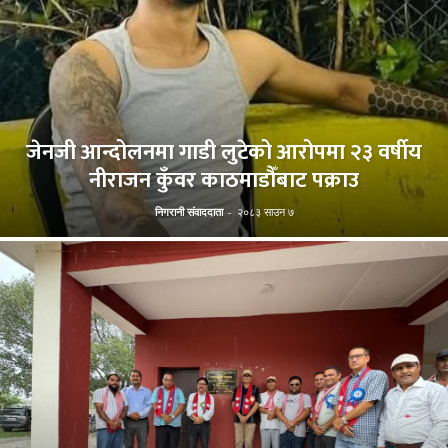
जेनजी आन्दोलनमा गाडी लुटेको आरोपमा २३ वर्षीय
नीराजन कुँवर काठमाडौँबाट पक्राउ
निगरानी संवाददाता
-
२०८३ साउन ७