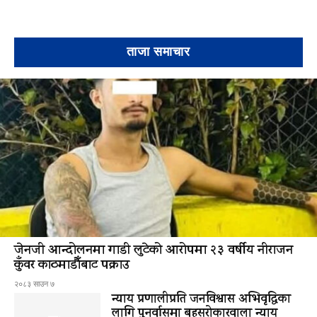
ताजा समाचार
जेनजी आन्दोलनमा गाडी लुटेको आरोपमा २३ वर्षीय नीराजन
कुँवर काठमाडौँबाट पक्राउ
२०८३ साउन ७
न्याय प्रणालीप्रति जनविश्वास अभिवृद्धिका
लागि पुनर्वासमा बहुसरोकारवाला न्याय