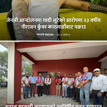
जेनजी आन्दोलनमा गाडी लुटेको आरोपमा २३ वर्षीय
नीराजन कुँवर काठमाडौँबाट पक्राउ
निगरानी संवाददाता
-
२०८३ साउन ७
घटाल बहुमुखी क्याम्पसको नवनिर्मित भवन उद्घाटन