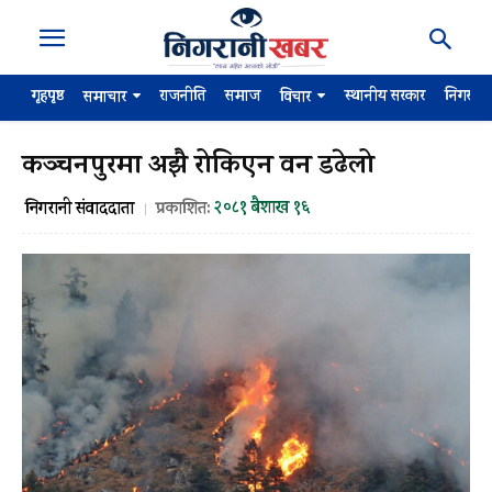
गृहपृष्ठ
राजनीति
समाज
स्थानीय सरकार
निगरान
समाचार
विचार
कञ्चनपुरमा अझै रोकिएन वन डढेलो
२०८१ बैशाख १६
निगरानी संवाददाता
प्रकाशित: