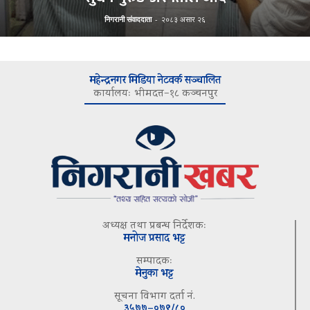
निगरानी संवाददाता
-
२०८३ असार २६
महेन्द्रनगर मिडिया नेटवर्क सञ्चालित
कार्यालयः भीमदत्त–१८ कञ्चनपुर
अध्यक्ष तथा प्रबन्ध निर्देशकः
मनोज प्रसाद भट्ट
सम्पादकः
मेनुका भट्ट
सूचना विभाग दर्ता नं.
३५७७–०७९/८०