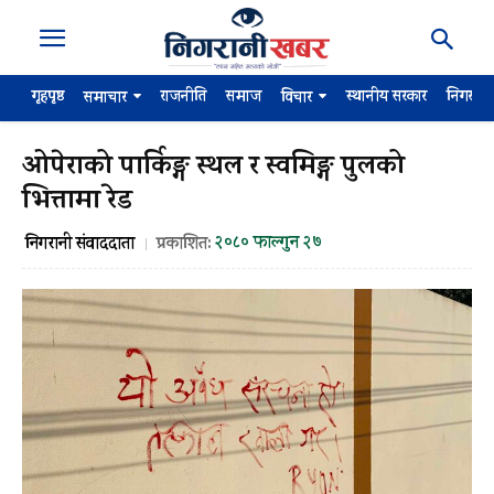
गृहपृष्ठ
राजनीति
समाज
स्थानीय सरकार
निगरान
समाचार
विचार
ओपेराको पार्किङ्ग स्थल र स्वमिङ्ग पुलको
भित्तामा रेड
२०८० फाल्गुन २७
निगरानी संवाददाता
प्रकाशित: