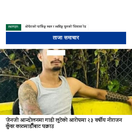
ट्यागहरु:
ओपेराको पार्किङ्ग स्थल र स्वमिङ्ग पुलको भित्तामा रेड
ताजा समाचार
जेनजी आन्दोलनमा गाडी लुटेको आरोपमा २३ वर्षीय नीराजन
कुँवर काठमाडौँबाट पक्राउ