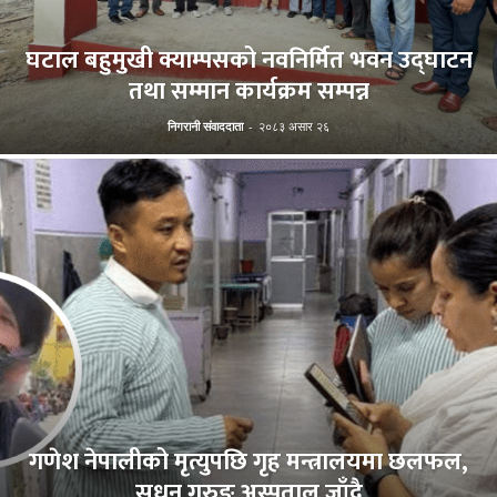
घटाल बहुमुखी क्याम्पसको नवनिर्मित भवन उद्घाटन
तथा सम्मान कार्यक्रम सम्पन्न
निगरानी संवाददाता
-
२०८३ असार २६
गणेश नेपालीको मृत्युपछि गृह मन्त्रालयमा छलफल,
सुधन गुरुङ अस्पताल जाँदै