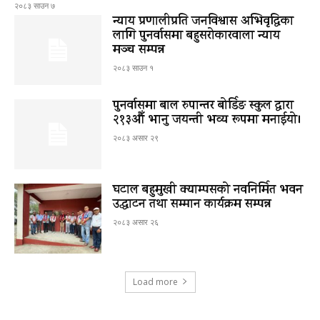
२०८३ साउन ७
न्याय प्रणालीप्रति जनविश्वास अभिवृद्धिका
लागि पुनर्वासमा बहुसरोकारवाला न्याय
मञ्च सम्पन्न
२०८३ साउन १
पुनर्वासमा बाल रुपान्तर बोर्डिङ स्कुल द्धारा
२१३औँ भानु जयन्ती भव्य रूपमा मनाईयो।
२०८३ असार २९
घटाल बहुमुखी क्याम्पसको नवनिर्मित भवन
उद्घाटन तथा सम्मान कार्यक्रम सम्पन्न
२०८३ असार २६
Load more