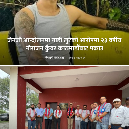
जेनजी आन्दोलनमा गाडी लुटेको आरोपमा २३ वर्षीय
नीराजन कुँवर काठमाडौँबाट पक्राउ
निगरानी संवाददाता
-
२०८३ साउन ७