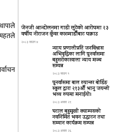
थापाले
जेनजी आन्दोलनमा गाडी लुटेको आरोपमा २३
वर्षीय नीराजन कुँवर काठमाडौँबाट पक्राउ
 महतले
२०८३ साउन ७
न्याय प्रणालीप्रति जनविश्वास
अभिवृद्धिका लागि पुनर्वासमा
बहुसरोकारवाला न्याय मञ्च
सम्पन्न
र्वाचन
२०८३ साउन १
पुनर्वासमा बाल रुपान्तर बोर्डिङ
स्कुल द्धारा २१३औँ भानु जयन्ती
भव्य रूपमा मनाईयो।
२०८३ असार २९
घटाल बहुमुखी क्याम्पसको
नवनिर्मित भवन उद्घाटन तथा
सम्मान कार्यक्रम सम्पन्न
२०८३ असार २६