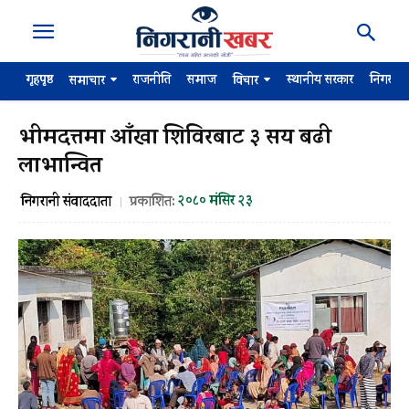
गृहपृष्ठ
राजनीति
समाज
स्थानीय सरकार
निगरान
समाचार
विचार
भीमदत्तमा आँखा शिविरबाट ३ सय बढी
लाभान्वित
२०८० मंसिर २३
निगरानी संवाददाता
प्रकाशित: