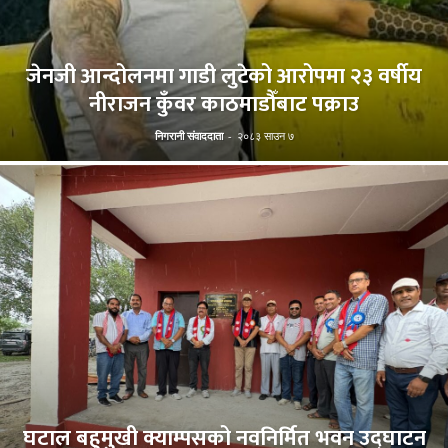
जेनजी आन्दोलनमा गाडी लुटेको आरोपमा २३ वर्षीय
नीराजन कुँवर काठमाडौँबाट पक्राउ
निगरानी संवाददाता
-
२०८३ साउन ७
घटाल बहुमुखी क्याम्पसको नवनिर्मित भवन उद्घाटन