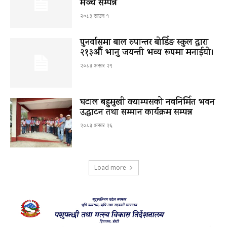
मञ्च सम्पन्न
२०८३ साउन १
पुनर्वासमा बाल रुपान्तर बोर्डिङ स्कुल द्धारा
२१३औँ भानु जयन्ती भव्य रूपमा मनाईयो।
२०८३ असार २९
घटाल बहुमुखी क्याम्पसको नवनिर्मित भवन
उद्घाटन तथा सम्मान कार्यक्रम सम्पन्न
२०८३ असार २६
Load more