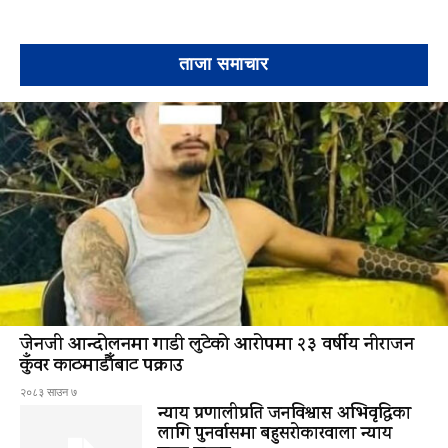
ताजा समाचार
जेनजी आन्दोलनमा गाडी लुटेको आरोपमा २३ वर्षीय नीराजन
कुँवर काठमाडौँबाट पक्राउ
२०८३ साउन ७
न्याय प्रणालीप्रति जनविश्वास अभिवृद्धिका
लागि पुनर्वासमा बहुसरोकारवाला न्याय